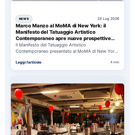
24 Lug 2026
NEWS
Marco Manzo al MoMA di New York: il
Manifesto del Tatuaggio Artistico
Contemporaneo apre nuove prospettive
per il collezionismo
Il Manifesto del Tatuaggio Artistico
Contemporaneo presentato al MoMA di New York
La presentazione del Manifesto del Tatuaggio…
Leggi l'articolo
4 min