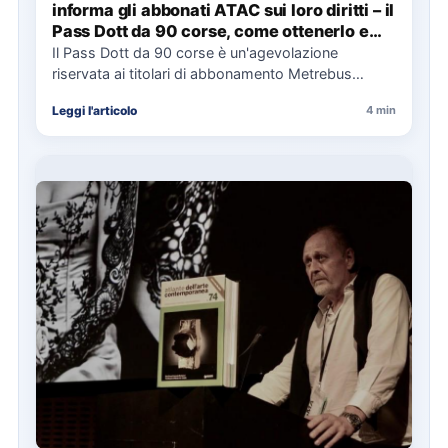
informa gli abbonati ATAC sui loro diritti – il
Pass Dott da 90 corse, come ottenerlo e
cosa spetta in caso di disservizi
Il Pass Dott da 90 corse è un'agevolazione
riservata ai titolari di abbonamento Metrebus
annuale ATAC e rappresenta…
Leggi l'articolo
4 min