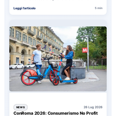
nell’organizzazione di una giornata in mare,
Leggi l'articolo
5 min
soprattutto…
26 Lug 2026
NEWS
ConRoma 2026: Consumerismo No Profit