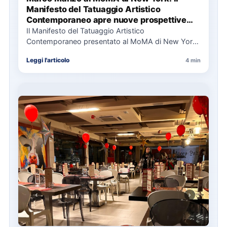
Manifesto del Tatuaggio Artistico
Contemporaneo apre nuove prospettive
per il collezionismo
Il Manifesto del Tatuaggio Artistico
Contemporaneo presentato al MoMA di New York
La presentazione del Manifesto del Tatuaggio…
Leggi l'articolo
4 min