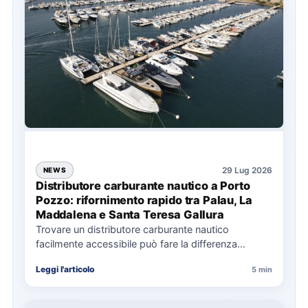
29 Lug 2026
NEWS
Distributore carburante nautico a Porto
Pozzo: rifornimento rapido tra Palau, La
Maddalena e Santa Teresa Gallura
Trovare un distributore carburante nautico
facilmente accessibile può fare la differenza
nell’organizzazione di una giornata in mare,
Leggi l'articolo
5 min
soprattutto…