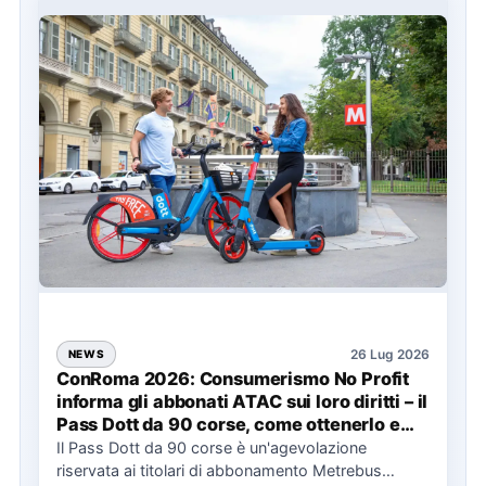
26 Lug 2026
NEWS
ConRoma 2026: Consumerismo No Profit
informa gli abbonati ATAC sui loro diritti – il
Pass Dott da 90 corse, come ottenerlo e
cosa spetta in caso di disservizi
Il Pass Dott da 90 corse è un'agevolazione
riservata ai titolari di abbonamento Metrebus