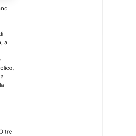
anno
o
di
a, a
e
olico,
la
la
Oltre