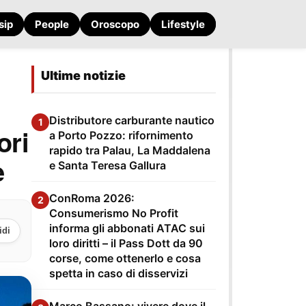
sip
People
Oroscopo
Lifestyle
Ultime notizie
Distributore carburante nautico
1
ori
a Porto Pozzo: rifornimento
rapido tra Palau, La Maddalena
e
e Santa Teresa Gallura
ConRoma 2026:
2
Consumerismo No Profit
informa gli abbonati ATAC sui
idi
loro diritti – il Pass Dott da 90
corse, come ottenerlo e cosa
spetta in caso di disservizi
Marco Bassano: vivere dove il