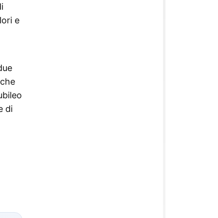
i
lori e
 due
 che
ubileo
e di