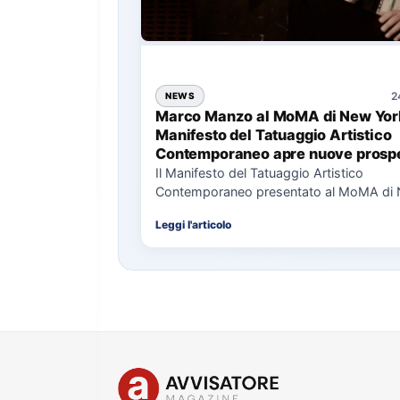
2
NEWS
Marco Manzo al MoMA di New York
Manifesto del Tatuaggio Artistico
Contemporaneo apre nuove prospe
per il collezionismo
Il Manifesto del Tatuaggio Artistico
Contemporaneo presentato al MoMA di
La presentazione del Manifesto del Tat
Leggi l'articolo