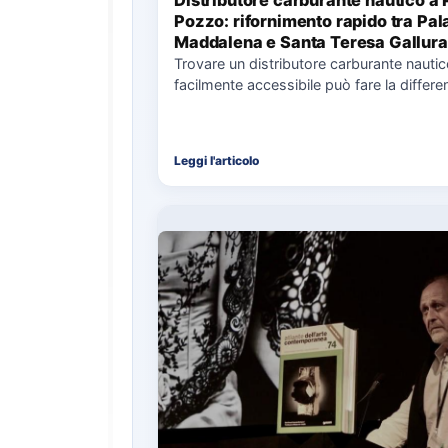
Distributore carburante nautico a 
Pozzo: rifornimento rapido tra Pal
Maddalena e Santa Teresa Gallura
Trovare un distributore carburante nauti
facilmente accessibile può fare la differe
nell’organizzazione di una giornata in mar
soprattutto…
Leggi l'articolo