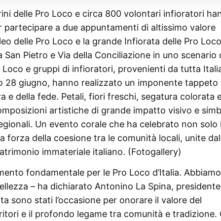
ni delle Pro Loco e circa 800 volontari infioratori h
r partecipare a due appuntamenti di altissimo valore
ubileo delle Pro Loco e la grande Infiorata delle Pro Loc
 San Pietro e Via della Conciliazione in uno scenario 
Loco e gruppi di infioratori, provenienti da tutta Itali
to 28 giugno, hanno realizzato un imponente tappeto
a e della fede. Petali, fiori freschi, segatura colorata 
omposizioni artistiche di grande impatto visivo e simb
regionali. Un evento corale che ha celebrato non solo 
a forza della coesione tra le comunità locali, unite dal
patrimonio immateriale italiano. (Fotogallery)
ento fondamentale per le Pro Loco d’Italia. Abbiamo
bellezza – ha dichiarato Antonino La Spina, presidente
rata sono stati l’occasione per onorare il valore del
erritori e il profondo legame tra comunità e tradizione. 