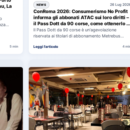
Porto
26 Lug 202
NEWS
au, La
ConRoma 2026: Consumerismo No Profit
informa gli abbonati ATAC sui loro diritti –
co
il Pass Dott da 90 corse, come ottenerlo e
nza
cosa spetta in caso di disservizi
Il Pass Dott da 90 corse è un'agevolazione
e,
riservata ai titolari di abbonamento Metrebus
annuale ATAC e rappresenta…
Leggi l'articolo
5 min
4 mi