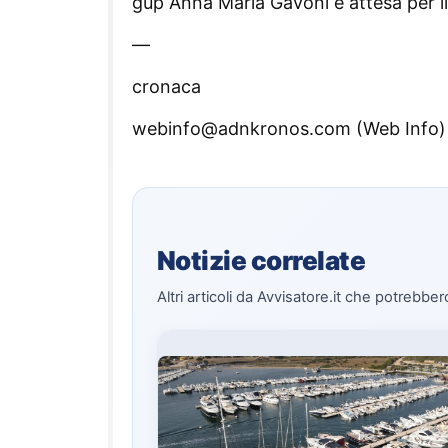
gup Anna Maria Gavoni è attesa per i
—
cronaca
webinfo@adnkronos.com (Web Info)
Notizie correlate
Altri articoli da Avvisatore.it che potrebber