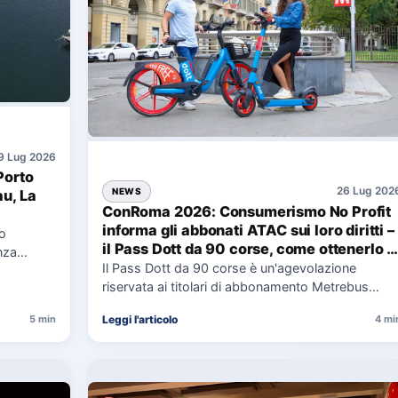
9 Lug 2026
Porto
26 Lug 202
NEWS
au, La
ConRoma 2026: Consumerismo No Profit
informa gli abbonati ATAC sui loro diritti –
co
il Pass Dott da 90 corse, come ottenerlo e
nza
cosa spetta in caso di disservizi
Il Pass Dott da 90 corse è un'agevolazione
e,
riservata ai titolari di abbonamento Metrebus
annuale ATAC e rappresenta…
Leggi l'articolo
5 min
4 mi