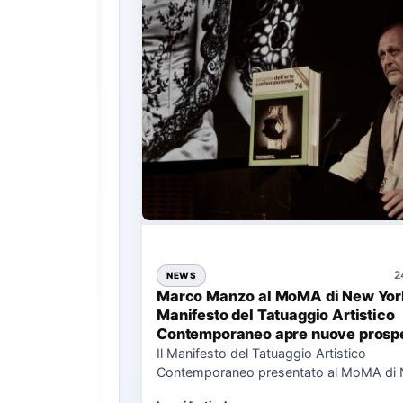
2
NEWS
Marco Manzo al MoMA di New York
Manifesto del Tatuaggio Artistico
Contemporaneo apre nuove prospe
per il collezionismo
Il Manifesto del Tatuaggio Artistico
Contemporaneo presentato al MoMA di
La presentazione del Manifesto del Tat