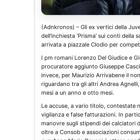
(Adnkronos) – Gli ex vertici della Ju
dell’inchiesta ‘Prisma’ sui conti della
arrivata a piazzale Clodio per compe
I pm romani Lorenzo Del Giudice e Gio
procuratore aggiunto Giuseppe Cascini
invece, per Maurizio Arrivabene il no
riguardano tra gli altri Andrea Agnelli
mesi a un anno e otto mesi.
Le accuse, a vario titolo, contestate n
vigilanza e false fatturazioni. In part
manovre sugli stipendi dei calciatori
oltre a Consob e associazioni consuma