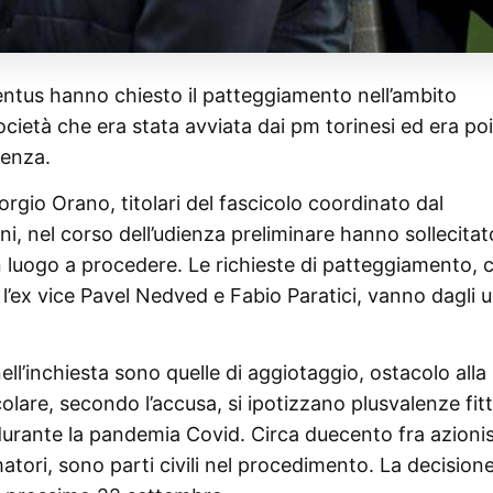
ventus hanno chiesto il patteggiamento nell’ambito
 società che era stata avviata dai pm torinesi ed era poi
tenza.
rgio Orano, titolari del fascicolo coordinato dal
, nel corso dell’udienza preliminare hanno sollecitat
n luogo a procedere. Le richieste di patteggiamento, 
, l’ex vice Pavel Nedved e Fabio Paratici, vanno dagli u
ell’inchiesta sono quelle di aggiotaggio, ostacolo alla
icolare, secondo l’accusa, si ipotizzano plusvalenze fitt
 durante la pandemia Covid. Circa duecento fra azionis
tori, sono parti civili nel procedimento. La decisione