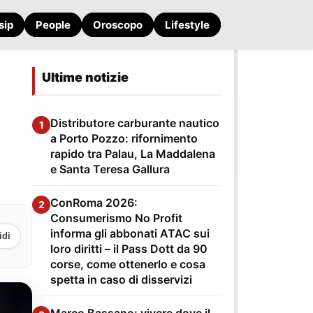
sip
People
Oroscopo
Lifestyle
Ultime notizie
Distributore carburante nautico
1
a Porto Pozzo: rifornimento
rapido tra Palau, La Maddalena
e Santa Teresa Gallura
ConRoma 2026:
2
Consumerismo No Profit
informa gli abbonati ATAC sui
idi
loro diritti – il Pass Dott da 90
corse, come ottenerlo e cosa
spetta in caso di disservizi
Marco Bassano: vivere dove il