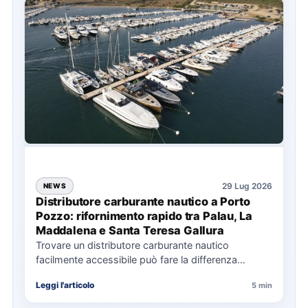
29 Lug 2026
NEWS
Distributore carburante nautico a Porto
Pozzo: rifornimento rapido tra Palau, La
Maddalena e Santa Teresa Gallura
Trovare un distributore carburante nautico
facilmente accessibile può fare la differenza
nell’organizzazione di una giornata in mare,
Leggi l'articolo
5 min
soprattutto…