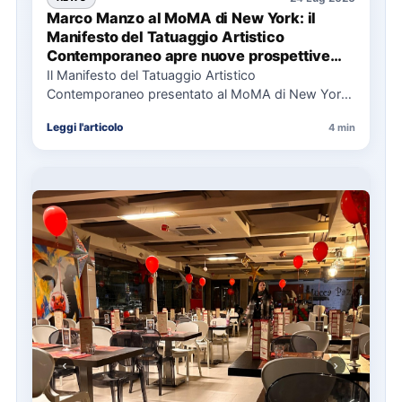
Marco Manzo al MoMA di New York: il
Manifesto del Tatuaggio Artistico
Contemporaneo apre nuove prospettive
per il collezionismo
Il Manifesto del Tatuaggio Artistico
Contemporaneo presentato al MoMA di New York
La presentazione del Manifesto del Tatuaggio…
Leggi l'articolo
4 min