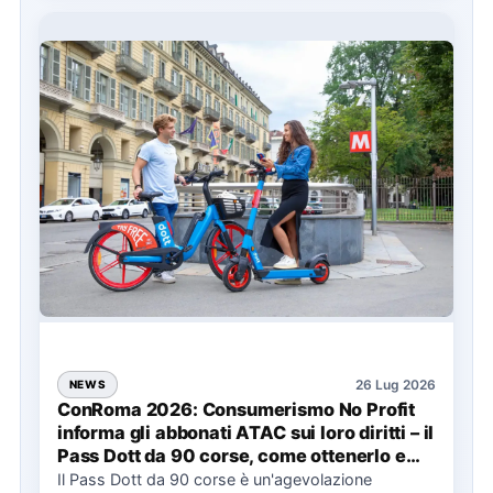
26 Lug 2026
NEWS
ConRoma 2026: Consumerismo No Profit
informa gli abbonati ATAC sui loro diritti – il
Pass Dott da 90 corse, come ottenerlo e
cosa spetta in caso di disservizi
Il Pass Dott da 90 corse è un'agevolazione