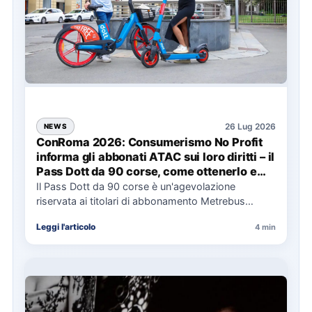
26 Lug 2026
NEWS
ConRoma 2026: Consumerismo No Profit
informa gli abbonati ATAC sui loro diritti – il
Pass Dott da 90 corse, come ottenerlo e
cosa spetta in caso di disservizi
Il Pass Dott da 90 corse è un'agevolazione
riservata ai titolari di abbonamento Metrebus
annuale ATAC e rappresenta…
Leggi l'articolo
4 min