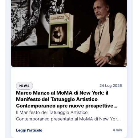
24 Lug 2026
NEWS
Marco Manzo al MoMA di New York: il
Manifesto del Tatuaggio Artistico
Contemporaneo apre nuove prospettive
per il collezionismo
Il Manifesto del Tatuaggio Artistico
Contemporaneo presentato al MoMA di New York
La presentazione del Manifesto del Tatuaggio…
Leggi l'articolo
4 min