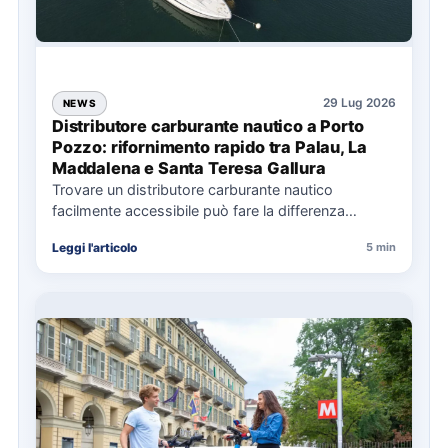
29 Lug 2026
NEWS
Distributore carburante nautico a Porto
Pozzo: rifornimento rapido tra Palau, La
Maddalena e Santa Teresa Gallura
Trovare un distributore carburante nautico
facilmente accessibile può fare la differenza
nell’organizzazione di una giornata in mare,
Leggi l'articolo
5 min
soprattutto…