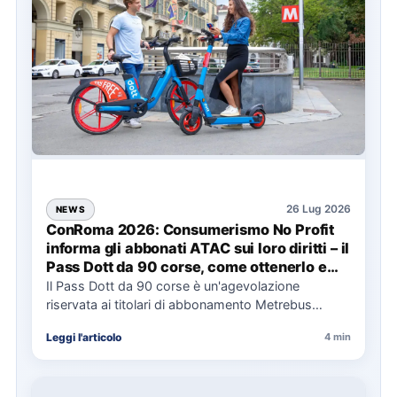
26 Lug 2026
NEWS
ConRoma 2026: Consumerismo No Profit
informa gli abbonati ATAC sui loro diritti – il
Pass Dott da 90 corse, come ottenerlo e
cosa spetta in caso di disservizi
Il Pass Dott da 90 corse è un'agevolazione
riservata ai titolari di abbonamento Metrebus
annuale ATAC e rappresenta…
Leggi l'articolo
4 min