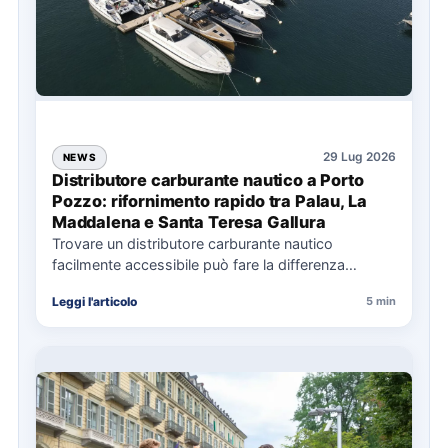
29 Lug 2026
NEWS
Distributore carburante nautico a Porto
Pozzo: rifornimento rapido tra Palau, La
Maddalena e Santa Teresa Gallura
Trovare un distributore carburante nautico
facilmente accessibile può fare la differenza
nell’organizzazione di una giornata in mare,
Leggi l'articolo
5 min
soprattutto…