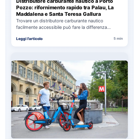
Distributore carburante nautico a Porto
Pozzo: rifornimento rapido tra Palau, La
Maddalena e Santa Teresa Gallura
Trovare un distributore carburante nautico
facilmente accessibile può fare la differenza
nell’organizzazione di una giornata in mare,
Leggi l'articolo
5 min
soprattutto…