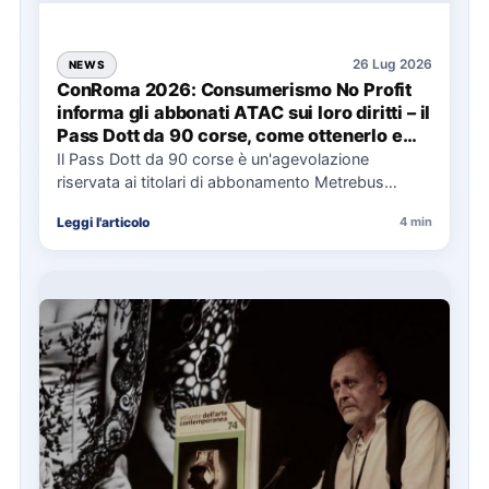
26 Lug 2026
NEWS
ConRoma 2026: Consumerismo No Profit
informa gli abbonati ATAC sui loro diritti – il
Pass Dott da 90 corse, come ottenerlo e
cosa spetta in caso di disservizi
Il Pass Dott da 90 corse è un'agevolazione
riservata ai titolari di abbonamento Metrebus
annuale ATAC e rappresenta…
Leggi l'articolo
4 min