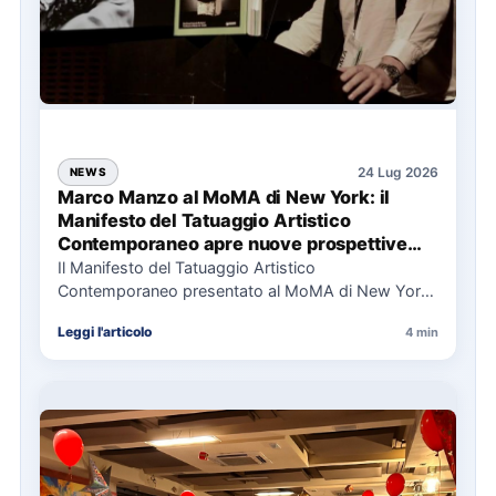
24 Lug 2026
NEWS
Marco Manzo al MoMA di New York: il
Manifesto del Tatuaggio Artistico
Contemporaneo apre nuove prospettive
per il collezionismo
Il Manifesto del Tatuaggio Artistico
Contemporaneo presentato al MoMA di New York
La presentazione del Manifesto del Tatuaggio…
Leggi l'articolo
4 min