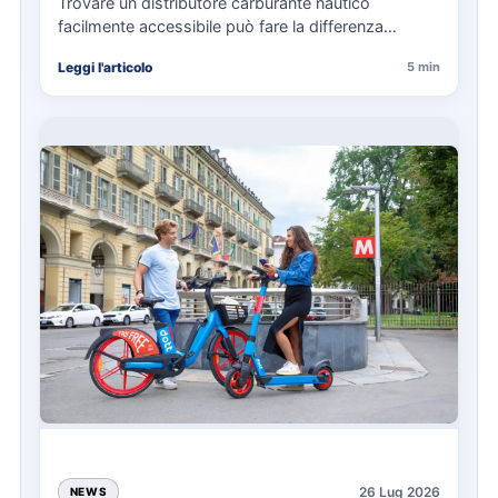
Trovare un distributore carburante nautico
facilmente accessibile può fare la differenza
nell’organizzazione di una giornata in mare,
Leggi l'articolo
5 min
soprattutto…
26 Lug 2026
NEWS