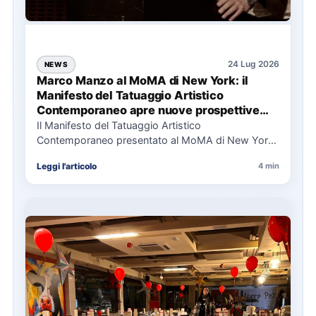
24 Lug 2026
NEWS
Marco Manzo al MoMA di New York: il
Manifesto del Tatuaggio Artistico
Contemporaneo apre nuove prospettive
per il collezionismo
Il Manifesto del Tatuaggio Artistico
Contemporaneo presentato al MoMA di New York
La presentazione del Manifesto del Tatuaggio…
Leggi l'articolo
4 min