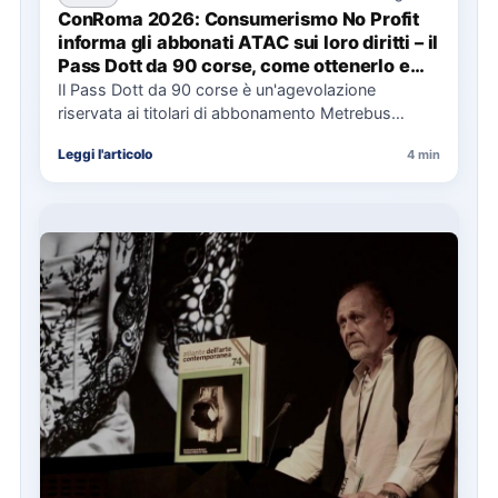
ConRoma 2026: Consumerismo No Profit
informa gli abbonati ATAC sui loro diritti – il
Pass Dott da 90 corse, come ottenerlo e
cosa spetta in caso di disservizi
Il Pass Dott da 90 corse è un'agevolazione
riservata ai titolari di abbonamento Metrebus
annuale ATAC e rappresenta…
Leggi l'articolo
4 min