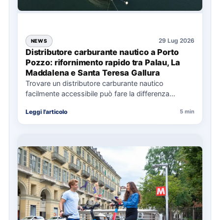
29 Lug 2026
NEWS
Distributore carburante nautico a Porto
Pozzo: rifornimento rapido tra Palau, La
Maddalena e Santa Teresa Gallura
Trovare un distributore carburante nautico
facilmente accessibile può fare la differenza
nell’organizzazione di una giornata in mare,
Leggi l'articolo
5 min
soprattutto…