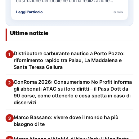
costruzione del locale né con la realizzazione
delle…
Leggi l'articolo
6 min
Ultime notizie
Distributore carburante nautico a Porto Pozzo:
1
rifornimento rapido tra Palau, La Maddalena e
Santa Teresa Gallura
ConRoma 2026: Consumerismo No Profit informa
2
gli abbonati ATAC sui loro diritti – il Pass Dott da
90 corse, come ottenerlo e cosa spetta in caso di
disservizi
Marco Bassano: vivere dove il mondo ha più
3
bisogno di te