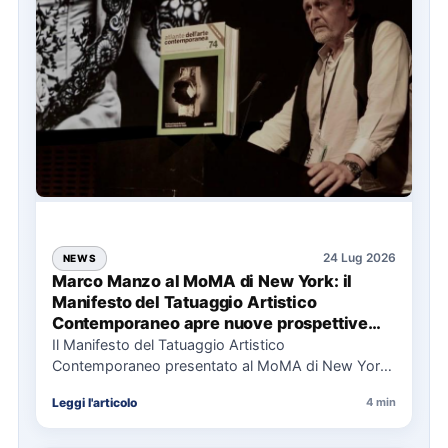
24 Lug 2026
NEWS
Marco Manzo al MoMA di New York: il
Manifesto del Tatuaggio Artistico
Contemporaneo apre nuove prospettive
per il collezionismo
Il Manifesto del Tatuaggio Artistico
Contemporaneo presentato al MoMA di New York
La presentazione del Manifesto del Tatuaggio…
Leggi l'articolo
4 min