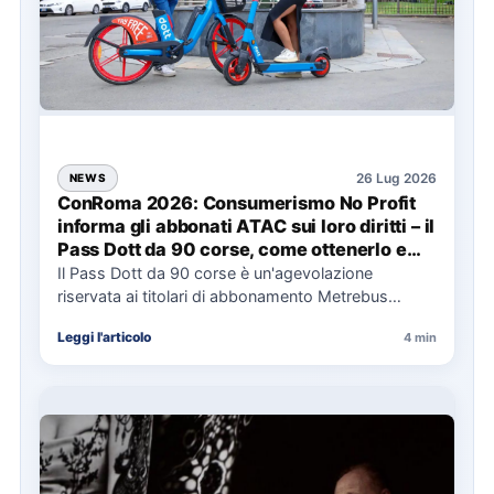
26 Lug 2026
NEWS
ConRoma 2026: Consumerismo No Profit
informa gli abbonati ATAC sui loro diritti – il
Pass Dott da 90 corse, come ottenerlo e
cosa spetta in caso di disservizi
Il Pass Dott da 90 corse è un'agevolazione
riservata ai titolari di abbonamento Metrebus
annuale ATAC e rappresenta…
Leggi l'articolo
4 min