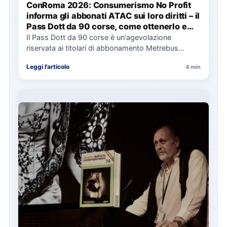
ConRoma 2026: Consumerismo No Profit
informa gli abbonati ATAC sui loro diritti – il
Pass Dott da 90 corse, come ottenerlo e
cosa spetta in caso di disservizi
Il Pass Dott da 90 corse è un'agevolazione
riservata ai titolari di abbonamento Metrebus
annuale ATAC e rappresenta…
Leggi l'articolo
4 min