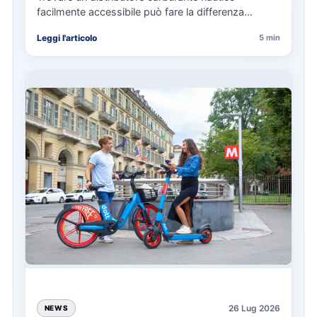
facilmente accessibile può fare la differenza
nell’organizzazione di una giornata in mare,
Leggi l'articolo
5 min
soprattutto…
26 Lug 2026
NEWS