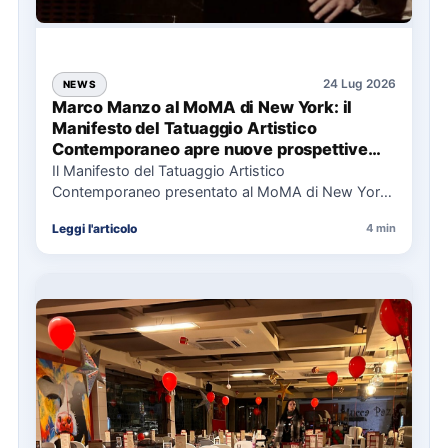
24 Lug 2026
NEWS
Marco Manzo al MoMA di New York: il
Manifesto del Tatuaggio Artistico
Contemporaneo apre nuove prospettive
per il collezionismo
Il Manifesto del Tatuaggio Artistico
Contemporaneo presentato al MoMA di New York
La presentazione del Manifesto del Tatuaggio…
Leggi l'articolo
4 min