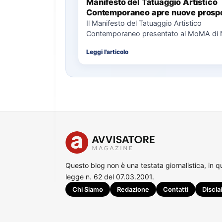
Manifesto del Tatuaggio Artistico
Contemporaneo apre nuove prospe
per il collezionismo
Il Manifesto del Tatuaggio Artistico
Contemporaneo presentato al MoMA di
La presentazione del Manifesto del Tat
Leggi l'articolo
Questo blog non è una testata giornalistica, in 
legge n. 62 del 07.03.2001.
Chi Siamo
Redazione
Contatti
Discla