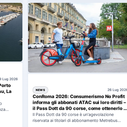
9 Lug 2026
Porto
26 Lug 202
NEWS
au, La
ConRoma 2026: Consumerismo No Profit
informa gli abbonati ATAC sui loro diritti –
co
il Pass Dott da 90 corse, come ottenerlo e
nza
cosa spetta in caso di disservizi
Il Pass Dott da 90 corse è un'agevolazione
e,
riservata ai titolari di abbonamento Metrebus
annuale ATAC e rappresenta…