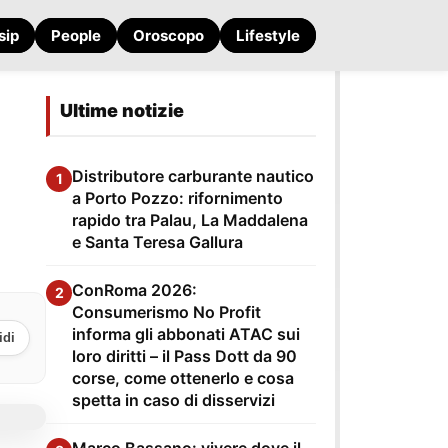
sip
People
Oroscopo
Lifestyle
Ultime notizie
Distributore carburante nautico
1
a Porto Pozzo: rifornimento
rapido tra Palau, La Maddalena
e Santa Teresa Gallura
ConRoma 2026:
2
Consumerismo No Profit
informa gli abbonati ATAC sui
idi
loro diritti – il Pass Dott da 90
corse, come ottenerlo e cosa
spetta in caso di disservizi
Marco Bassano: vivere dove il