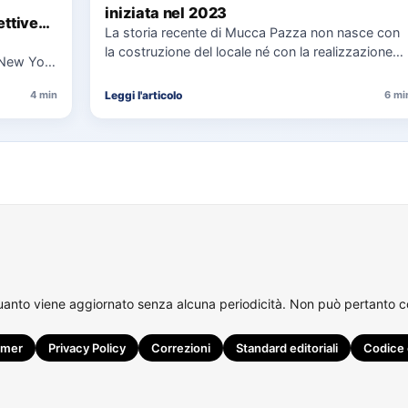
iniziata nel 2023
ttive
La storia recente di Mucca Pazza non nasce con
la costruzione del locale né con la realizzazione
 New York
delle…
uaggio…
Leggi l'articolo
4 min
6 mi
quanto viene aggiornato senza alcuna periodicità. Non può pertanto con
imer
Privacy Policy
Correzioni
Standard editoriali
Codice 