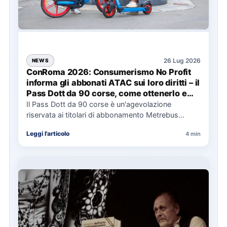
26 Lug 2026
NEWS
ConRoma 2026: Consumerismo No Profit
informa gli abbonati ATAC sui loro diritti – il
Pass Dott da 90 corse, come ottenerlo e
cosa spetta in caso di disservizi
Il Pass Dott da 90 corse è un'agevolazione
riservata ai titolari di abbonamento Metrebus
annuale ATAC e rappresenta…
Leggi l'articolo
4 min