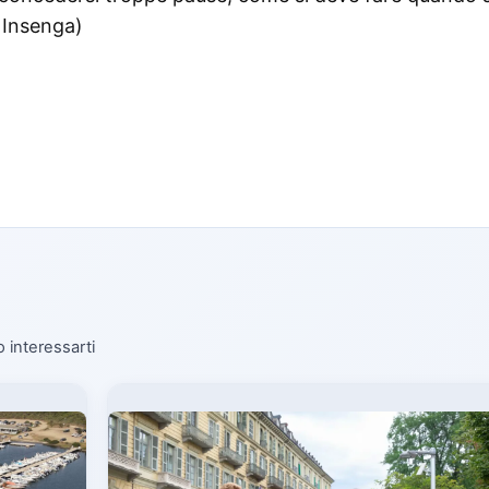
 Insenga)
o interessarti