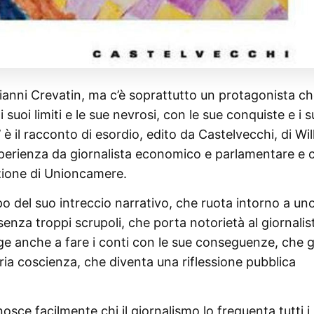
ianni Crevatin, ma c’è soprattutto un protagonista ch
i suoi limiti e le sue nevrosi, con le sue conquiste e i s
 è il racconto di esordio, edito da Castelvecchi, di Wil
esperienza da giornalista economico e parlamentare e 
azione di Unioncamere.
ppo del suo intreccio narrativo, che ruota intorno a un
senza troppi scrupoli, che porta notorietà al giornalis
ge anche a fare i conti con le sue conseguenze, che g
a coscienza, che diventa una riflessione pubblica
osce facilmente chi il giornalismo lo frequenta tutti i