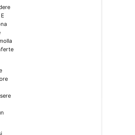
ndere
 E
ona
e
 molla
nferte
e
tore
ssere
un
i