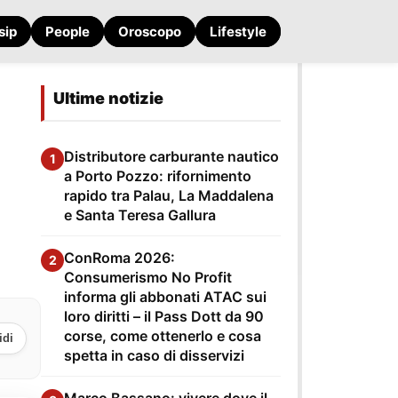
sip
People
Oroscopo
Lifestyle
Ultime notizie
Distributore carburante nautico
1
a Porto Pozzo: rifornimento
rapido tra Palau, La Maddalena
e Santa Teresa Gallura
ConRoma 2026:
2
Consumerismo No Profit
informa gli abbonati ATAC sui
loro diritti – il Pass Dott da 90
corse, come ottenerlo e cosa
idi
spetta in caso di disservizi
Marco Bassano: vivere dove il