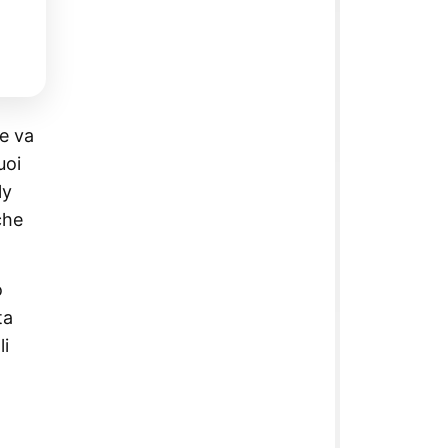
e va
uoi
ly
che
o
ta
li