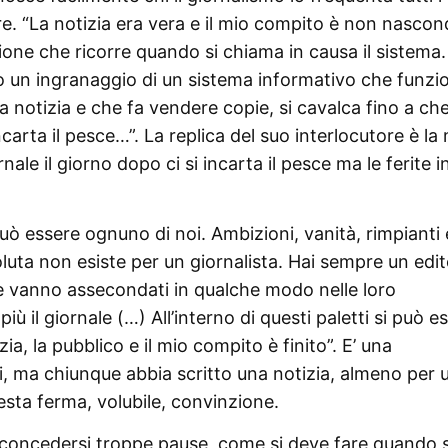
re. “La notizia era vera e il mio compito è non nasco
uzione che ricorre quando si chiama in causa il sistema.
olo un ingranaggio di un sistema informativo che funzi
a notizia e che fa vendere copie, si cavalca fino a ch
ncarta il pesce…”. La replica del suo interlocutore è la
nale il giorno dopo ci si incarta il pesce ma le ferite i
uò essere ognuno di noi. Ambizioni, vanità, rimpianti 
soluta non esiste per un giornalista. Hai sempre un edi
he vanno assecondati in qualche modo nelle loro
 il giornale (…) All’interno di questi paletti si può e
zia, la pubblico e il mio compito è finito”. E’ una
bi, ma chiunque abbia scritto una notizia, almeno per 
sta ferma, volubile, convinzione.
a concedersi troppe pause, come si deve fare quando s