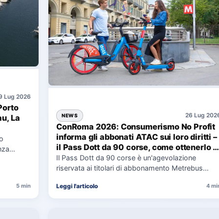
9 Lug 2026
Porto
26 Lug 202
NEWS
au, La
ConRoma 2026: Consumerismo No Profit
informa gli abbonati ATAC sui loro diritti –
co
il Pass Dott da 90 corse, come ottenerlo e
nza
cosa spetta in caso di disservizi
Il Pass Dott da 90 corse è un'agevolazione
e,
riservata ai titolari di abbonamento Metrebus
annuale ATAC e rappresenta…
Leggi l'articolo
5 min
4 mi