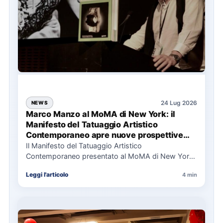
24 Lug 2026
NEWS
Marco Manzo al MoMA di New York: il
Manifesto del Tatuaggio Artistico
Contemporaneo apre nuove prospettive
per il collezionismo
Il Manifesto del Tatuaggio Artistico
Contemporaneo presentato al MoMA di New York
La presentazione del Manifesto del Tatuaggio…
Leggi l'articolo
4 min