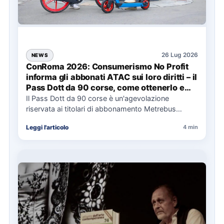
26 Lug 2026
NEWS
ConRoma 2026: Consumerismo No Profit
informa gli abbonati ATAC sui loro diritti – il
Pass Dott da 90 corse, come ottenerlo e
cosa spetta in caso di disservizi
Il Pass Dott da 90 corse è un'agevolazione
riservata ai titolari di abbonamento Metrebus
annuale ATAC e rappresenta…
Leggi l'articolo
4 min