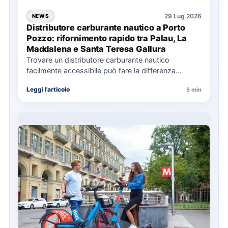
29 Lug 2026
NEWS
Distributore carburante nautico a Porto
Pozzo: rifornimento rapido tra Palau, La
Maddalena e Santa Teresa Gallura
Trovare un distributore carburante nautico
facilmente accessibile può fare la differenza
nell’organizzazione di una giornata in mare,
Leggi l'articolo
5 min
soprattutto…