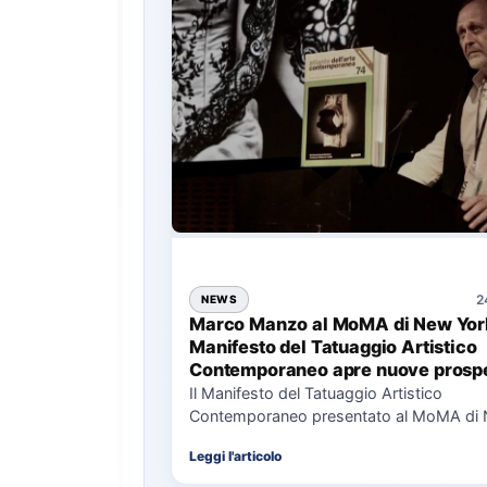
2
NEWS
Marco Manzo al MoMA di New York
Manifesto del Tatuaggio Artistico
Contemporaneo apre nuove prospe
per il collezionismo
Il Manifesto del Tatuaggio Artistico
Contemporaneo presentato al MoMA di
La presentazione del Manifesto del Tat
Leggi l'articolo