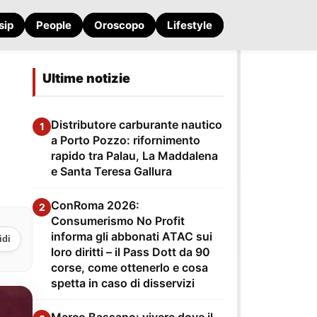
sip
People
Oroscopo
Lifestyle
Ultime notizie
Distributore carburante nautico
1
a Porto Pozzo: rifornimento
rapido tra Palau, La Maddalena
e Santa Teresa Gallura
ConRoma 2026:
2
Consumerismo No Profit
informa gli abbonati ATAC sui
idi
loro diritti – il Pass Dott da 90
corse, come ottenerlo e cosa
spetta in caso di disservizi
Marco Bassano: vivere dove il