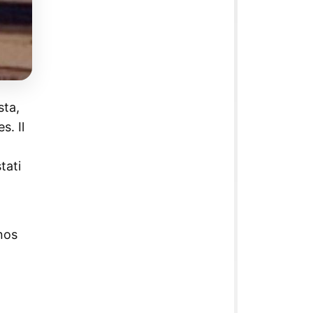
sta,
s. Il
tati
onos