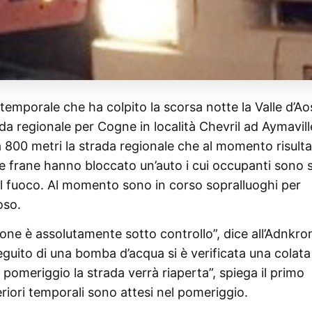
temporale che ha colpito la scorsa notte la Valle d’Ao
da regionale per Cogne in località Chevril ad Aymaville
a 800 metri la strada regionale che al momento risulta
Le frane hanno bloccato un’auto i cui occupanti sono s
 del fuoco. Al momento sono in corso sopralluoghi per
oso.
zione è assolutamente sotto controllo”, dice all’Adnkr
eguito di una bomba d’acqua si è verificata una colata
 pomeriggio la strada verrà riaperta”, spiega il primo
riori temporali sono attesi nel pomeriggio.