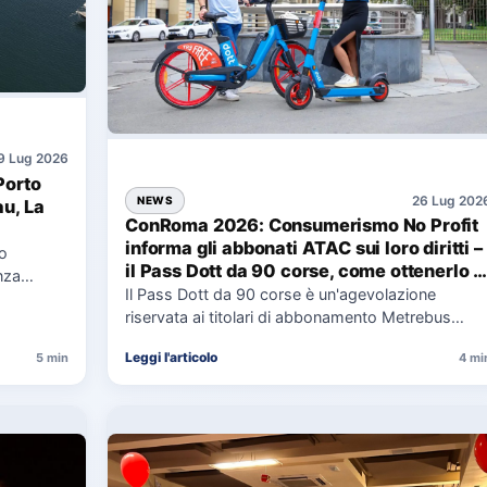
9 Lug 2026
Porto
26 Lug 202
NEWS
au, La
ConRoma 2026: Consumerismo No Profit
informa gli abbonati ATAC sui loro diritti –
co
il Pass Dott da 90 corse, come ottenerlo e
nza
cosa spetta in caso di disservizi
Il Pass Dott da 90 corse è un'agevolazione
e,
riservata ai titolari di abbonamento Metrebus
annuale ATAC e rappresenta…
Leggi l'articolo
5 min
4 mi