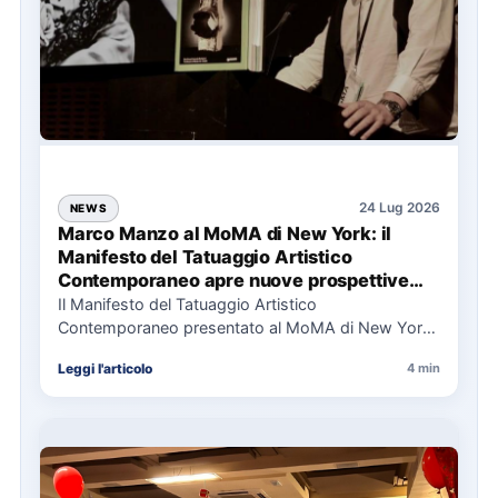
24 Lug 2026
NEWS
Marco Manzo al MoMA di New York: il
Manifesto del Tatuaggio Artistico
Contemporaneo apre nuove prospettive
per il collezionismo
Il Manifesto del Tatuaggio Artistico
Contemporaneo presentato al MoMA di New York
La presentazione del Manifesto del Tatuaggio…
Leggi l'articolo
4 min