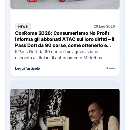
26 Lug 2026
NEWS
ConRoma 2026: Consumerismo No Profit
informa gli abbonati ATAC sui loro diritti – il
Pass Dott da 90 corse, come ottenerlo e
cosa spetta in caso di disservizi
Il Pass Dott da 90 corse è un'agevolazione
riservata ai titolari di abbonamento Metrebus
annuale ATAC e rappresenta…
Leggi l'articolo
4 min