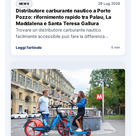
29 Lug 2026
NEWS
Distributore carburante nautico a Porto
Pozzo: rifornimento rapido tra Palau, La
Maddalena e Santa Teresa Gallura
Trovare un distributore carburante nautico
facilmente accessibile può fare la differenza
nell’organizzazione di una giornata in mare,
Leggi l'articolo
5 min
soprattutto…