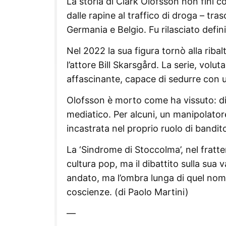
La storia di Clark Olofsson non finì c
dalle rapine al traffico di droga – tras
Germania e Belgio. Fu rilasciato defin
Nel 2022 la sua figura tornò alla ribalt
l’attore Bill Skarsgård. La serie, vol
affascinante, capace di sedurre con u
Olofsson è morto come ha vissuto: divis
mediatico. Per alcuni, un manipolatore
incastrata nel proprio ruolo di bandit
La ‘Sindrome di Stoccolma’, nel fratt
cultura pop, ma il dibattito sulla sua 
andato, ma l’ombra lunga di quel nome
coscienze. (di Paolo Martini)
—