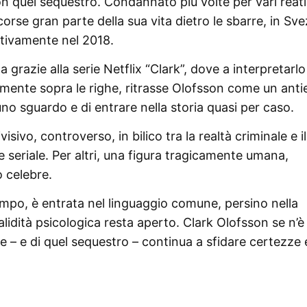
on quel sequestro. Condannato più volte per vari reati
corse gran parte della sua vita dietro le sbarre, in Sve
itivamente nel 2018.
a grazie alla serie Netflix “Clark”, dove a interpretarlo
utamente sopra le righe, ritrasse Olofsson come un anti
no sguardo e di entrare nella storia quasi per caso.
ivo, controverso, in bilico tra la realtà criminale e i
 seriale. Per altri, una figura tragicamente umana,
o celebre.
empo, è entrata nel linguaggio comune, persino nella
validità psicologica resta aperto. Clark Olofsson se n’è
 – e di quel sequestro – continua a sfidare certezze 