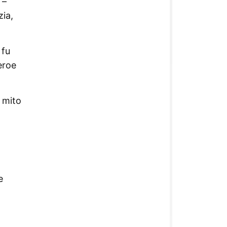
 –
zia,
 fu
eroe
l mito
e