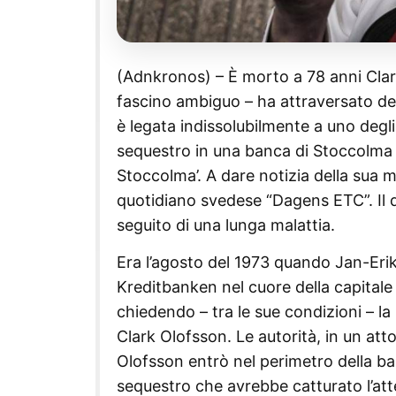
(Adnkronos) – È morto a 78 anni Clark 
fascino ambiguo – ha attraversato dec
è legata indissolubilmente a uno degli 
sequestro in una banca di Stoccolma 
Stoccolma’. A dare notizia della sua mo
quotidiano svedese “Dagens ETC”. Il d
seguito di una lunga malattia.
Era l’agosto del 1973 quando Jan-Erik 
Kreditbanken nel cuore della capital
chiedendo – tra le sue condizioni – l
Clark Olofsson. Le autorità, in un at
Olofsson entrò nel perimetro della ba
sequestro che avrebbe catturato l’atte