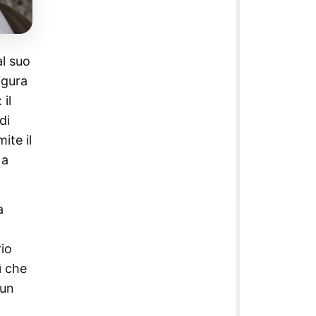
al suo
igura
il
di
ite il
 a
a
rio
ì che
 un