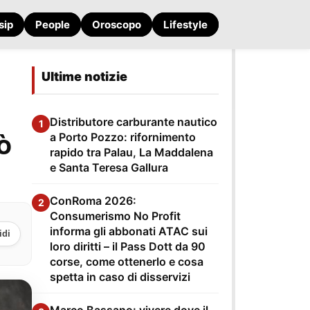
sip
People
Oroscopo
Lifestyle
Ultime notizie
Distributore carburante nautico
1
ò
a Porto Pozzo: rifornimento
rapido tra Palau, La Maddalena
e Santa Teresa Gallura
ConRoma 2026:
2
Consumerismo No Profit
informa gli abbonati ATAC sui
idi
loro diritti – il Pass Dott da 90
corse, come ottenerlo e cosa
spetta in caso di disservizi
Marco Bassano: vivere dove il