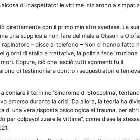
lcosa di inaspettato: le vittime iniziarono a simpati
rlò direttamente con il primo ministro svedese. La sua
, ma una supplica a non fare del male a Olsson e Olofs
rapinatore – disse al telefono – Non ci hanno fatto nu
i giorni di stallo e trattative, la polizia fece irruzione
orì. Eppure, ciò che lasciò tutti sgomenti fu il
tarono di testimoniare contro i sequestratori e temev
 a coniare il termine ‘Sindrome di Stoccolma’, tentand
 emerso durante la crisi. Da allora, la teoria ha divis
 di una vera risposta psicologica al trauma, per altri
do per colpevolizzare le vittime”, come disse la stessa
021.