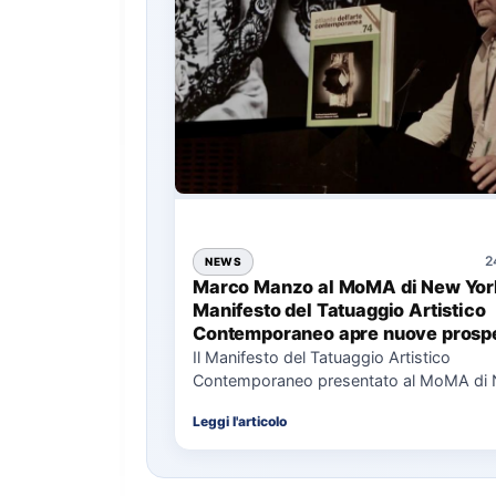
2
NEWS
Marco Manzo al MoMA di New York
Manifesto del Tatuaggio Artistico
Contemporaneo apre nuove prospe
per il collezionismo
Il Manifesto del Tatuaggio Artistico
Contemporaneo presentato al MoMA di
La presentazione del Manifesto del Tat
Leggi l'articolo