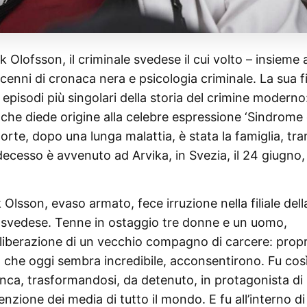
Olofsson, il criminale svedese il cui volto – insieme 
enni di cronaca nera e psicologia criminale. La sua f
episodi più singolari della storia del crimine moderno: 
che diede origine alla celebre espressione ‘Sindrome 
rte, dopo una lunga malattia, è stata la famiglia, tram
ecesso è avvenuto ad Arvika, in Svezia, il 24 giugno,
Olsson, evaso armato, fece irruzione nella filiale dell
e svedese. Tenne in ostaggio tre donne e un uomo,
a liberazione di un vecchio compagno di carcere: prop
to che oggi sembra incredibile, acconsentirono. Fu cos
nca, trasformandosi, da detenuto, in protagonista di
nzione dei media di tutto il mondo. E fu all’interno di