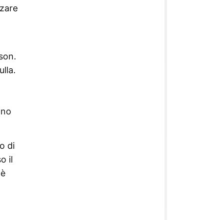
zzare
son.
lla.
ano
o di
o il
 è