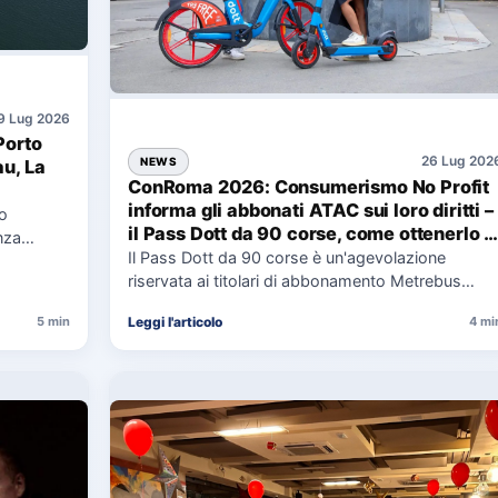
9 Lug 2026
Porto
26 Lug 202
NEWS
au, La
ConRoma 2026: Consumerismo No Profit
informa gli abbonati ATAC sui loro diritti –
co
il Pass Dott da 90 corse, come ottenerlo e
nza
cosa spetta in caso di disservizi
Il Pass Dott da 90 corse è un'agevolazione
e,
riservata ai titolari di abbonamento Metrebus
annuale ATAC e rappresenta…
Leggi l'articolo
5 min
4 mi