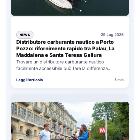
29 Lug 2026
NEWS
Distributore carburante nautico a Porto
Pozzo: rifornimento rapido tra Palau, La
Maddalena e Santa Teresa Gallura
Trovare un distributore carburante nautico
facilmente accessibile può fare la differenza
nell’organizzazione di una giornata in mare,
Leggi l'articolo
5 min
soprattutto…