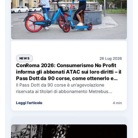
26 Lug 2026
NEWS
ConRoma 2026: Consumerismo No Profit
informa gli abbonati ATAC sui loro diritti – il
Pass Dott da 90 corse, come ottenerlo e
cosa spetta in caso di disservizi
Il Pass Dott da 90 corse è un'agevolazione
riservata ai titolari di abbonamento Metrebus
annuale ATAC e rappresenta…
Leggi l'articolo
4 min