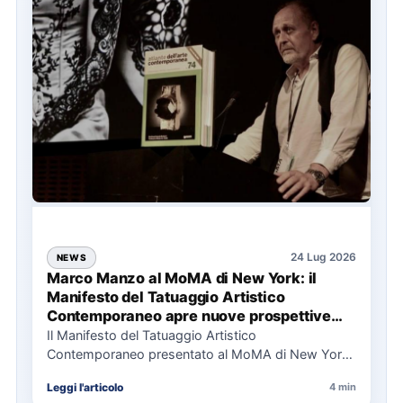
24 Lug 2026
NEWS
Marco Manzo al MoMA di New York: il
Manifesto del Tatuaggio Artistico
Contemporaneo apre nuove prospettive
per il collezionismo
Il Manifesto del Tatuaggio Artistico
Contemporaneo presentato al MoMA di New York
La presentazione del Manifesto del Tatuaggio…
Leggi l'articolo
4 min