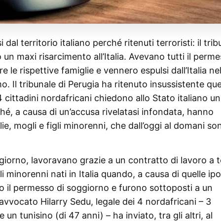
l territorio italiano perché ritenuti terroristi: il trib
 un maxi risarcimento all’Italia. Avevano tutti il perm
le rispettive famiglie e vennero espulsi dall’Italia ne
. Il tribunale di Perugia ha ritenuto insussistente que
4 cittadini nordafricani chiedono allo Stato italiano un
ché, a causa di un’accusa rivelatasi infondata, hanno
e, mogli e figli minorenni, che dall’oggi al domani so
oggiorno, lavoravano grazie a un contratto di lavoro a
i minorenni nati in Italia quando, a causa di quelle ipo
o il permesso di soggiorno e furono sottoposti a un
’avvocato Hilarry Sedu, legale dei 4 nordafricani – 3
un tunisino (di 47 anni) – ha inviato, tra gli altri, al