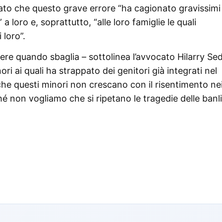
neato che questo grave errore “ha cagionato gravissimi
a loro e, soprattutto, “alle loro famiglie le quali
 loro”.
re quando sbaglia – sottolinea l’avvocato Hilarry Sed
ori ai quali ha strappato dei genitori già integrati nel
 che questi minori non crescano con il risentimento ne
hé non vogliamo che si ripetano le tragedie delle banl