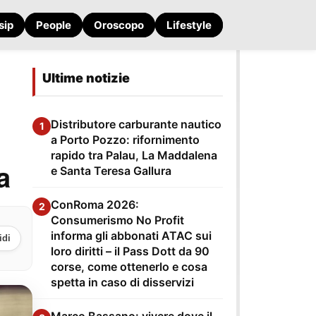
sip
People
Oroscopo
Lifestyle
Ultime notizie
Distributore carburante nautico
1
a Porto Pozzo: rifornimento
rapido tra Palau, La Maddalena
a
e Santa Teresa Gallura
ConRoma 2026:
2
Consumerismo No Profit
informa gli abbonati ATAC sui
idi
loro diritti – il Pass Dott da 90
corse, come ottenerlo e cosa
spetta in caso di disservizi
Marco Bassano: vivere dove il