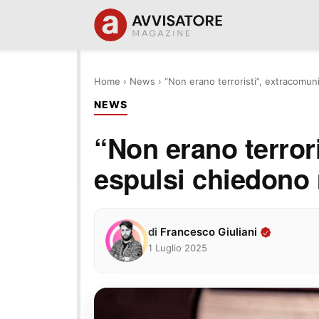
Home
›
News
›
“Non erano terroristi”, extracomunit
NEWS
“Non erano terrori
espulsi chiedono m
di
Francesco Giuliani
1 Luglio 2025