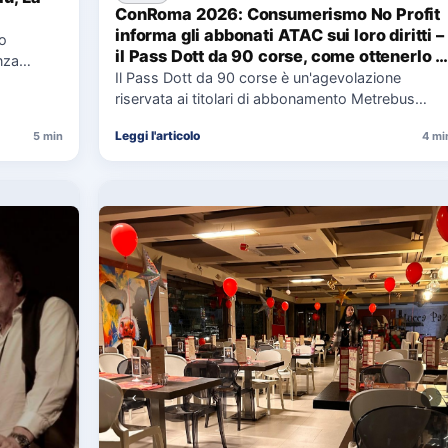
ConRoma 2026: Consumerismo No Profit
informa gli abbonati ATAC sui loro diritti –
co
il Pass Dott da 90 corse, come ottenerlo e
nza
cosa spetta in caso di disservizi
Il Pass Dott da 90 corse è un'agevolazione
e,
riservata ai titolari di abbonamento Metrebus
annuale ATAC e rappresenta…
Leggi l'articolo
5 min
4 mi