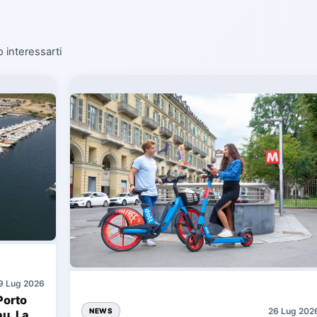
o interessarti
9 Lug 2026
Porto
26 Lug 202
NEWS
au, La