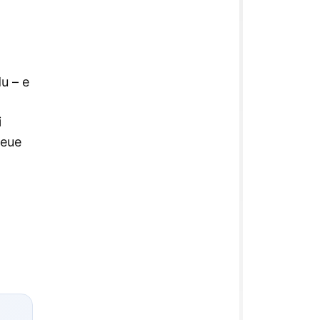
u – e
i
ieue