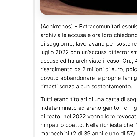
(Adnkronos) – Extracomunitari espulsi da
archivia le accuse e ora loro chiedono
di soggiorno, lavoravano per sostenere 
luglio 2022 con un’accusa di terrorismo
accuse ed ha archiviato il caso. Ora, 
risarcimento da 2 milioni di euro, poi
dovuto abbandonare le proprie famigli
rimasti senza alcun sostentamento.
Tutti erano titolari di una carta di s
indeterminato ed erano genitori di figl
di reato, nel 2022 venne loro revocat
rimpatrio coatto. Nella richiesta che l
marocchini (2 di 39 anni e uno di 57) e 