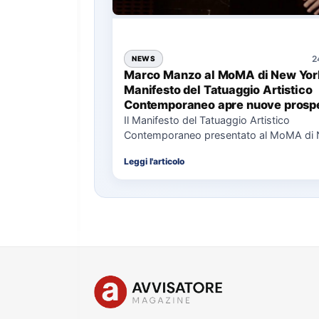
2
NEWS
Marco Manzo al MoMA di New York
Manifesto del Tatuaggio Artistico
Contemporaneo apre nuove prospe
per il collezionismo
Il Manifesto del Tatuaggio Artistico
Contemporaneo presentato al MoMA di
La presentazione del Manifesto del Tat
Leggi l'articolo