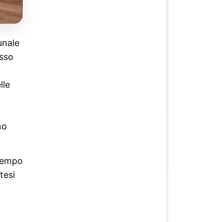
unale
esso
l
lle
no
 tempo
tesi