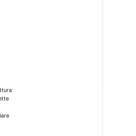
a
ttura
ette
iare