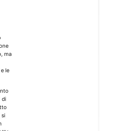
o
ione
o, ma
 e le
ento
 di
tto
 si
n