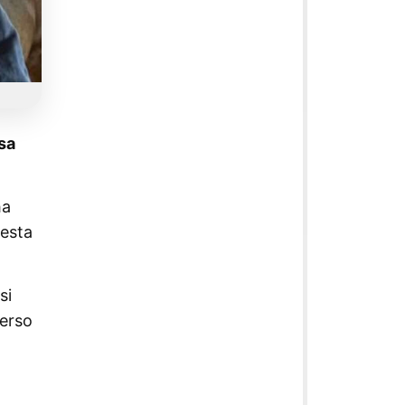
sa
ha
uesta
si
verso