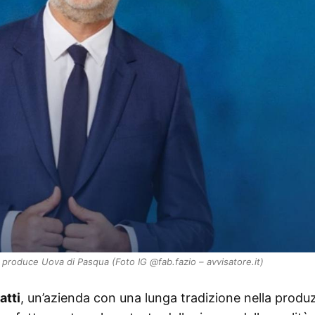
 produce Uova di Pasqua (Foto IG @fab.fazio – avvisatore.it)
atti
, un’azienda con una lunga tradizione nella produ