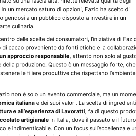
nato su una fascia alta, riflette l’elevata qualità degli
tà. In un mercato saturo di opzioni, Fazio ha scelto di
lgendosi a un pubblico disposto a investire in un
rte culinaria.
 centro delle scelte dei consumatori, l’iniziativa di Fazi
 di cacao proveniente da fonti etiche e la collaboraz
un approccio responsabile
, attento non solo al gust
le della produzione. Questo è un messaggio forte, che
ostenere le filiere produttive che rispettano l’ambiente
o Fazio non è solo un evento commerciale, ma un mom
omica italiana
e dei suoi valori. La scelta di ingredienti
ttura e all’esperienza di Lavoratti
, fa di questo prodo
ccolato artigianale
in Italia, dove il passato e il futuro
co e indimenticabile. Con un focus sull’eccellenza e u