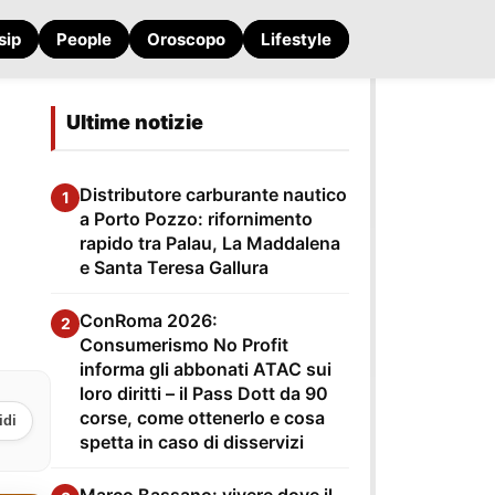
sip
People
Oroscopo
Lifestyle
Ultime notizie
Distributore carburante nautico
1
a Porto Pozzo: rifornimento
rapido tra Palau, La Maddalena
e Santa Teresa Gallura
ConRoma 2026:
2
Consumerismo No Profit
informa gli abbonati ATAC sui
loro diritti – il Pass Dott da 90
corse, come ottenerlo e cosa
idi
spetta in caso di disservizi
Marco Bassano: vivere dove il