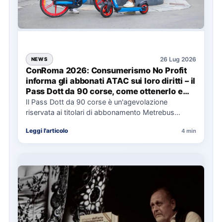
26 Lug 2026
NEWS
ConRoma 2026: Consumerismo No Profit
informa gli abbonati ATAC sui loro diritti – il
Pass Dott da 90 corse, come ottenerlo e
cosa spetta in caso di disservizi
Il Pass Dott da 90 corse è un'agevolazione
riservata ai titolari di abbonamento Metrebus
annuale ATAC e rappresenta…
Leggi l'articolo
4 min