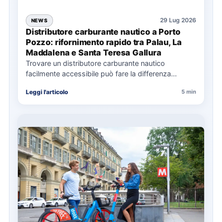
29 Lug 2026
NEWS
Distributore carburante nautico a Porto
Pozzo: rifornimento rapido tra Palau, La
Maddalena e Santa Teresa Gallura
Trovare un distributore carburante nautico
facilmente accessibile può fare la differenza
nell’organizzazione di una giornata in mare,
Leggi l'articolo
5 min
soprattutto…