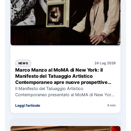
24 Lug 2026
NEWS
Marco Manzo al MoMA di New York: il
Manifesto del Tatuaggio Artistico
Contemporaneo apre nuove prospettive
per il collezionismo
Il Manifesto del Tatuaggio Artistico
Contemporaneo presentato al MoMA di New York
La presentazione del Manifesto del Tatuaggio…
Leggi l'articolo
4 min