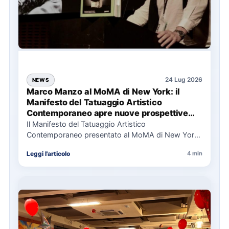
24 Lug 2026
NEWS
Marco Manzo al MoMA di New York: il
Manifesto del Tatuaggio Artistico
Contemporaneo apre nuove prospettive
per il collezionismo
Il Manifesto del Tatuaggio Artistico
Contemporaneo presentato al MoMA di New York
La presentazione del Manifesto del Tatuaggio…
Leggi l'articolo
4 min