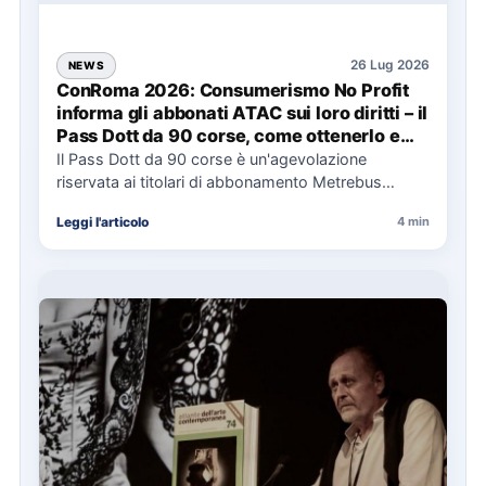
26 Lug 2026
NEWS
ConRoma 2026: Consumerismo No Profit
informa gli abbonati ATAC sui loro diritti – il
Pass Dott da 90 corse, come ottenerlo e
cosa spetta in caso di disservizi
Il Pass Dott da 90 corse è un'agevolazione
riservata ai titolari di abbonamento Metrebus
annuale ATAC e rappresenta…
Leggi l'articolo
4 min