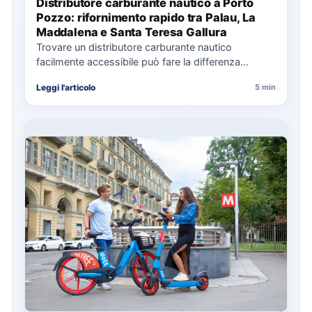
Distributore carburante nautico a Porto
Pozzo: rifornimento rapido tra Palau, La
Maddalena e Santa Teresa Gallura
Trovare un distributore carburante nautico
facilmente accessibile può fare la differenza
nell’organizzazione di una giornata in mare,
Leggi l'articolo
5 min
soprattutto…