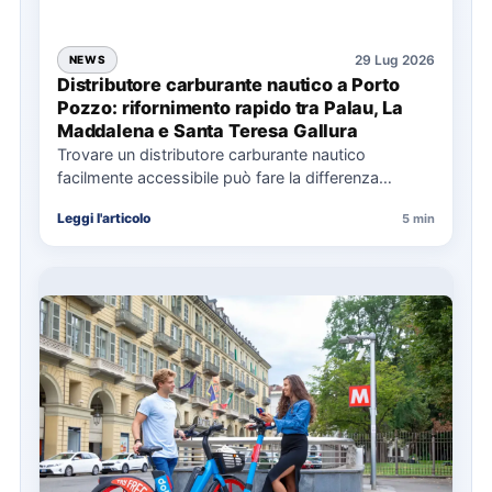
29 Lug 2026
NEWS
Distributore carburante nautico a Porto
Pozzo: rifornimento rapido tra Palau, La
Maddalena e Santa Teresa Gallura
Trovare un distributore carburante nautico
facilmente accessibile può fare la differenza
nell’organizzazione di una giornata in mare,
Leggi l'articolo
5 min
soprattutto…