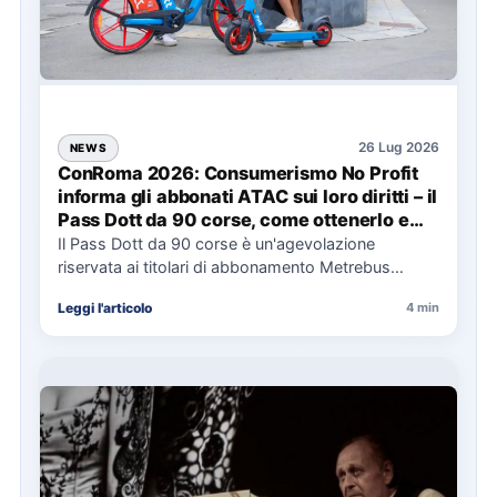
26 Lug 2026
NEWS
ConRoma 2026: Consumerismo No Profit
informa gli abbonati ATAC sui loro diritti – il
Pass Dott da 90 corse, come ottenerlo e
cosa spetta in caso di disservizi
Il Pass Dott da 90 corse è un'agevolazione
riservata ai titolari di abbonamento Metrebus
annuale ATAC e rappresenta…
Leggi l'articolo
4 min