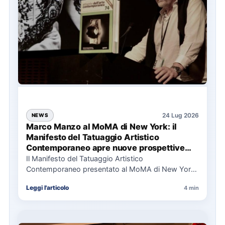
24 Lug 2026
NEWS
Marco Manzo al MoMA di New York: il
Manifesto del Tatuaggio Artistico
Contemporaneo apre nuove prospettive
per il collezionismo
Il Manifesto del Tatuaggio Artistico
Contemporaneo presentato al MoMA di New York
La presentazione del Manifesto del Tatuaggio…
Leggi l'articolo
4 min