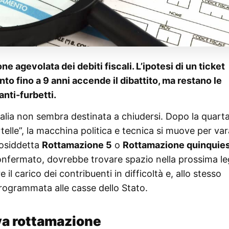
ne agevolata dei debiti fiscali. L’ipotesi di un ticket
nto fino a 9 anni accende il dibattito, ma restano le
anti-furbetti.
 Italia non sembra destinata a chiudersi. Dopo la quart
telle”, la macchina politica e tecnica si muove per va
cosiddetta
Rottamazione 5
o
Rottamazione quinquie
onfermato, dovrebbe trovare spazio nella prossima l
re il carico dei contribuenti in difficoltà e, allo stesso
rogrammata alle casse dello Stato.
ova rottamazione