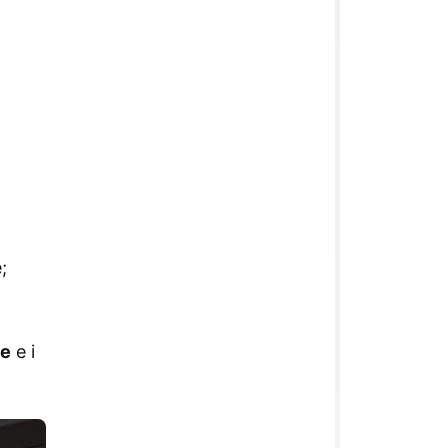
;
le
e i