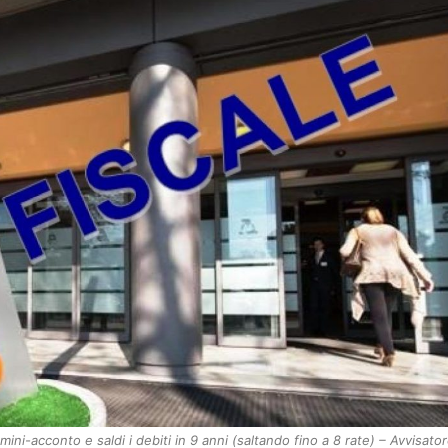
mini-acconto e saldi i debiti in 9 anni (saltando fino a 8 rate) – Avvisator