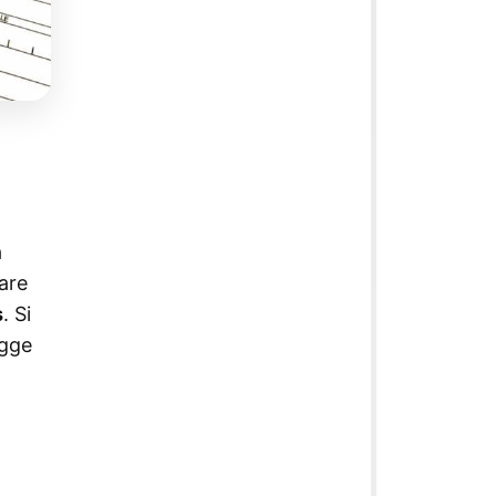
a
rare
s
. Si
egge