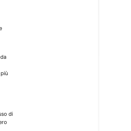
e
 da
 più
sso di
ero