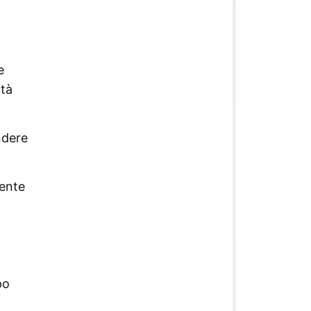
e
ità
endere
mente
po