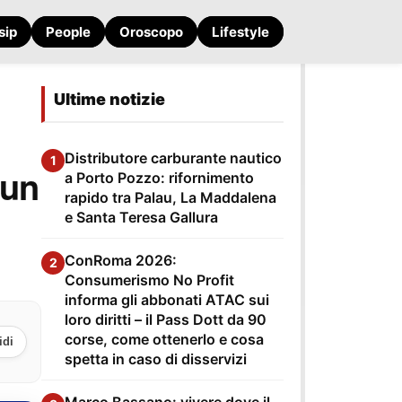
sip
People
Oroscopo
Lifestyle
Ultime notizie
Distributore carburante nautico
1
 un
a Porto Pozzo: rifornimento
rapido tra Palau, La Maddalena
e Santa Teresa Gallura
ConRoma 2026:
2
Consumerismo No Profit
informa gli abbonati ATAC sui
loro diritti – il Pass Dott da 90
corse, come ottenerlo e cosa
idi
spetta in caso di disservizi
Marco Bassano: vivere dove il