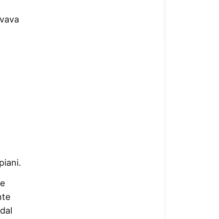
ovava
piani.
be
nte
 dal