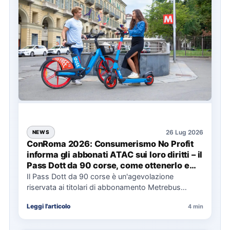
26 Lug 2026
NEWS
ConRoma 2026: Consumerismo No Profit
informa gli abbonati ATAC sui loro diritti – il
Pass Dott da 90 corse, come ottenerlo e
cosa spetta in caso di disservizi
Il Pass Dott da 90 corse è un'agevolazione
riservata ai titolari di abbonamento Metrebus
annuale ATAC e rappresenta…
Leggi l'articolo
4 min