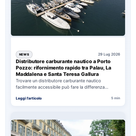
29 Lug 2026
NEWS
Distributore carburante nautico a Porto
Pozzo: rifornimento rapido tra Palau, La
Maddalena e Santa Teresa Gallura
Trovare un distributore carburante nautico
facilmente accessibile può fare la differenza
nell’organizzazione di una giornata in mare,
Leggi l'articolo
5 min
soprattutto…