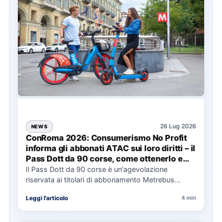
26 Lug 2026
NEWS
ConRoma 2026: Consumerismo No Profit
informa gli abbonati ATAC sui loro diritti – il
Pass Dott da 90 corse, come ottenerlo e
cosa spetta in caso di disservizi
Il Pass Dott da 90 corse è un'agevolazione
riservata ai titolari di abbonamento Metrebus
annuale ATAC e rappresenta…
Leggi l'articolo
4 min