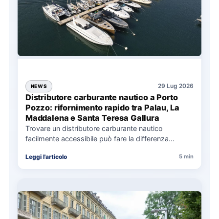
29 Lug 2026
NEWS
Distributore carburante nautico a Porto
Pozzo: rifornimento rapido tra Palau, La
Maddalena e Santa Teresa Gallura
Trovare un distributore carburante nautico
facilmente accessibile può fare la differenza
nell’organizzazione di una giornata in mare,
Leggi l'articolo
5 min
soprattutto…