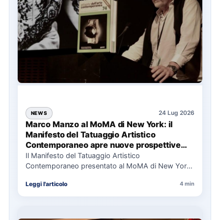
24 Lug 2026
NEWS
Marco Manzo al MoMA di New York: il
Manifesto del Tatuaggio Artistico
Contemporaneo apre nuove prospettive
per il collezionismo
Il Manifesto del Tatuaggio Artistico
Contemporaneo presentato al MoMA di New York
La presentazione del Manifesto del Tatuaggio…
Leggi l'articolo
4 min