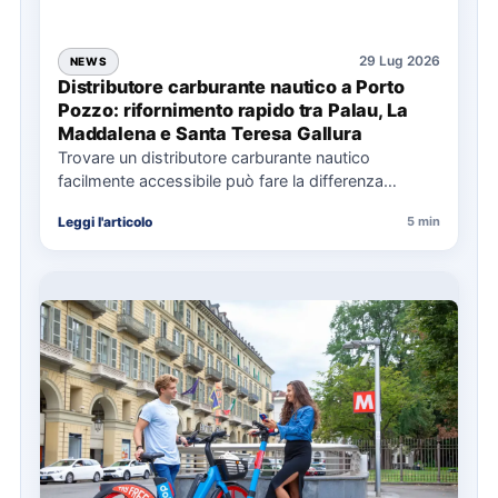
29 Lug 2026
NEWS
Distributore carburante nautico a Porto
Pozzo: rifornimento rapido tra Palau, La
Maddalena e Santa Teresa Gallura
Trovare un distributore carburante nautico
facilmente accessibile può fare la differenza
nell’organizzazione di una giornata in mare,
Leggi l'articolo
5 min
soprattutto…