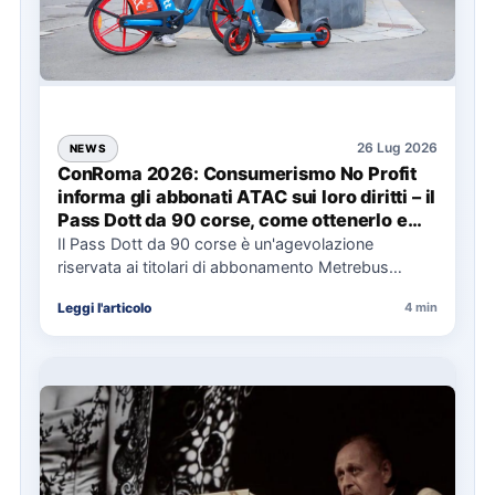
26 Lug 2026
NEWS
ConRoma 2026: Consumerismo No Profit
informa gli abbonati ATAC sui loro diritti – il
Pass Dott da 90 corse, come ottenerlo e
cosa spetta in caso di disservizi
Il Pass Dott da 90 corse è un'agevolazione
riservata ai titolari di abbonamento Metrebus
annuale ATAC e rappresenta…
Leggi l'articolo
4 min