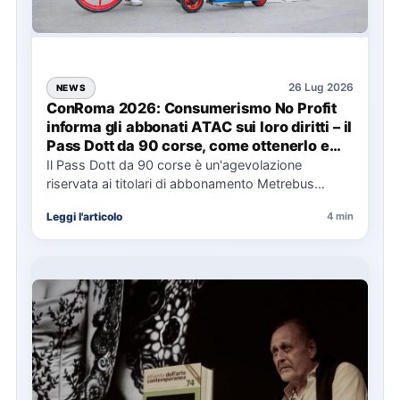
26 Lug 2026
NEWS
ConRoma 2026: Consumerismo No Profit
informa gli abbonati ATAC sui loro diritti – il
Pass Dott da 90 corse, come ottenerlo e
cosa spetta in caso di disservizi
Il Pass Dott da 90 corse è un'agevolazione
riservata ai titolari di abbonamento Metrebus
annuale ATAC e rappresenta…
Leggi l'articolo
4 min