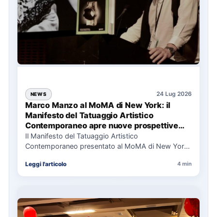
24 Lug 2026
NEWS
Marco Manzo al MoMA di New York: il
Manifesto del Tatuaggio Artistico
Contemporaneo apre nuove prospettive
per il collezionismo
Il Manifesto del Tatuaggio Artistico
Contemporaneo presentato al MoMA di New York
La presentazione del Manifesto del Tatuaggio…
Leggi l'articolo
4 min