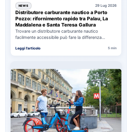
29 Lug 2026
NEWS
Distributore carburante nautico a Porto
Pozzo: rifornimento rapido tra Palau, La
Maddalena e Santa Teresa Gallura
Trovare un distributore carburante nautico
facilmente accessibile può fare la differenza
nell’organizzazione di una giornata in mare,
Leggi l'articolo
5 min
soprattutto…