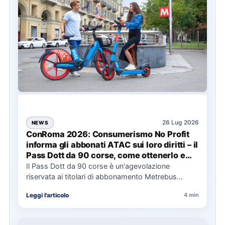
26 Lug 2026
NEWS
ConRoma 2026: Consumerismo No Profit
informa gli abbonati ATAC sui loro diritti – il
Pass Dott da 90 corse, come ottenerlo e
cosa spetta in caso di disservizi
Il Pass Dott da 90 corse è un'agevolazione
riservata ai titolari di abbonamento Metrebus
annuale ATAC e rappresenta…
Leggi l'articolo
4 min