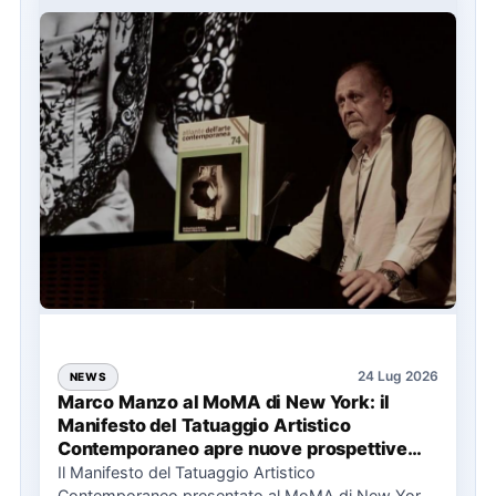
24 Lug 2026
NEWS
Marco Manzo al MoMA di New York: il
Manifesto del Tatuaggio Artistico
Contemporaneo apre nuove prospettive
per il collezionismo
Il Manifesto del Tatuaggio Artistico
Contemporaneo presentato al MoMA di New York