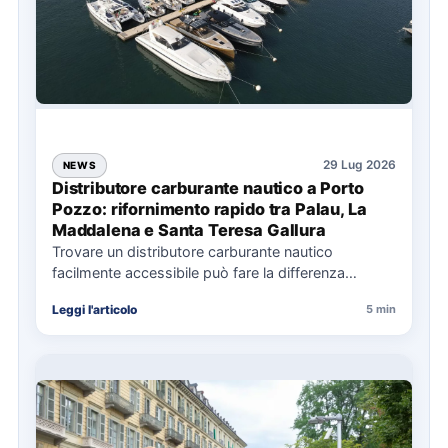
29 Lug 2026
NEWS
Distributore carburante nautico a Porto
Pozzo: rifornimento rapido tra Palau, La
Maddalena e Santa Teresa Gallura
Trovare un distributore carburante nautico
facilmente accessibile può fare la differenza
nell’organizzazione di una giornata in mare,
Leggi l'articolo
5 min
soprattutto…