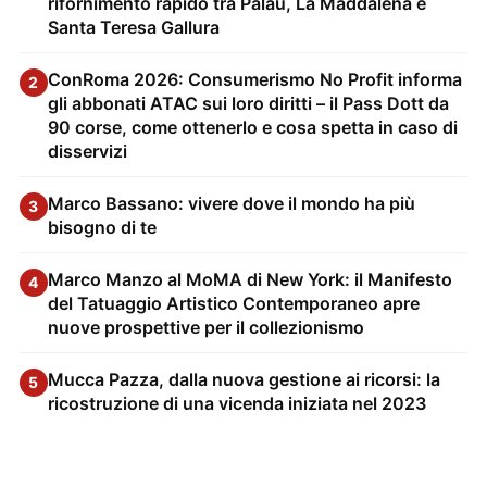
rifornimento rapido tra Palau, La Maddalena e
Santa Teresa Gallura
ConRoma 2026: Consumerismo No Profit informa
2
gli abbonati ATAC sui loro diritti – il Pass Dott da
90 corse, come ottenerlo e cosa spetta in caso di
disservizi
Marco Bassano: vivere dove il mondo ha più
3
bisogno di te
Marco Manzo al MoMA di New York: il Manifesto
4
del Tatuaggio Artistico Contemporaneo apre
nuove prospettive per il collezionismo
Mucca Pazza, dalla nuova gestione ai ricorsi: la
5
ricostruzione di una vicenda iniziata nel 2023