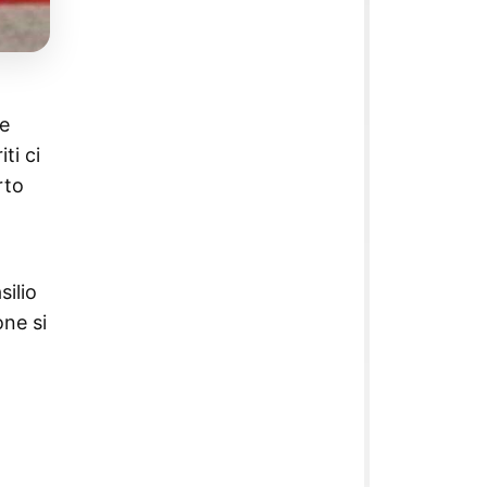
me
ti ci
rto
silio
one si