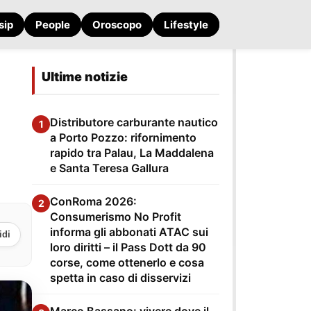
sip
People
Oroscopo
Lifestyle
Ultime notizie
Distributore carburante nautico
1
a Porto Pozzo: rifornimento
rapido tra Palau, La Maddalena
e Santa Teresa Gallura
ConRoma 2026:
2
Consumerismo No Profit
informa gli abbonati ATAC sui
idi
loro diritti – il Pass Dott da 90
corse, come ottenerlo e cosa
spetta in caso di disservizi
Marco Bassano: vivere dove il