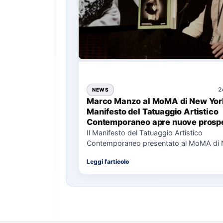
2
NEWS
Marco Manzo al MoMA di New York
Manifesto del Tatuaggio Artistico
Contemporaneo apre nuove prospe
per il collezionismo
Il Manifesto del Tatuaggio Artistico
Contemporaneo presentato al MoMA di
La presentazione del Manifesto del Tat
Leggi l'articolo