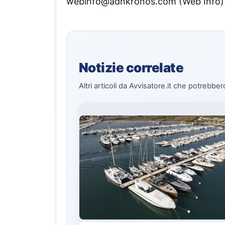
webinfo@adnkronos.com (Web Info)
Notizie correlate
Altri articoli da Avvisatore.it che potrebber