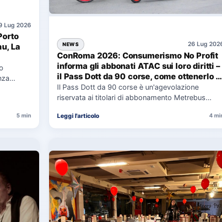
9 Lug 2026
Porto
26 Lug 202
NEWS
au, La
ConRoma 2026: Consumerismo No Profit
informa gli abbonati ATAC sui loro diritti –
co
il Pass Dott da 90 corse, come ottenerlo e
nza
cosa spetta in caso di disservizi
Il Pass Dott da 90 corse è un'agevolazione
e,
riservata ai titolari di abbonamento Metrebus
annuale ATAC e rappresenta…
Leggi l'articolo
5 min
4 mi