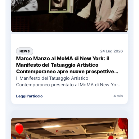
24 Lug 2026
NEWS
Marco Manzo al MoMA di New York: il
Manifesto del Tatuaggio Artistico
Contemporaneo apre nuove prospettive
per il collezionismo
Il Manifesto del Tatuaggio Artistico
Contemporaneo presentato al MoMA di New York
La presentazione del Manifesto del Tatuaggio…
Leggi l'articolo
4 min