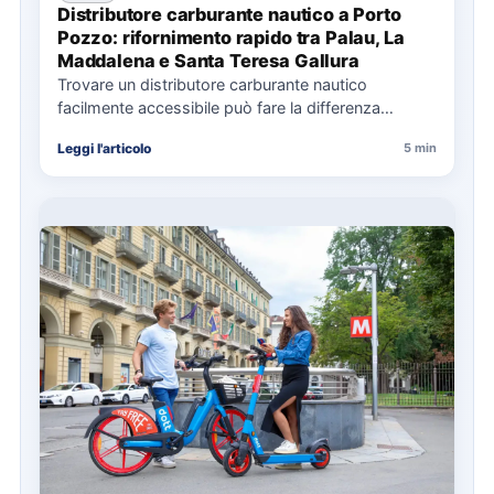
Distributore carburante nautico a Porto
Pozzo: rifornimento rapido tra Palau, La
Maddalena e Santa Teresa Gallura
Trovare un distributore carburante nautico
facilmente accessibile può fare la differenza
nell’organizzazione di una giornata in mare,
Leggi l'articolo
5 min
soprattutto…