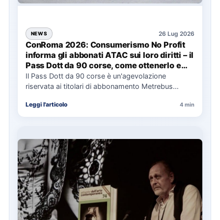
26 Lug 2026
NEWS
ConRoma 2026: Consumerismo No Profit
informa gli abbonati ATAC sui loro diritti – il
Pass Dott da 90 corse, come ottenerlo e
cosa spetta in caso di disservizi
Il Pass Dott da 90 corse è un'agevolazione
riservata ai titolari di abbonamento Metrebus
annuale ATAC e rappresenta…
Leggi l'articolo
4 min