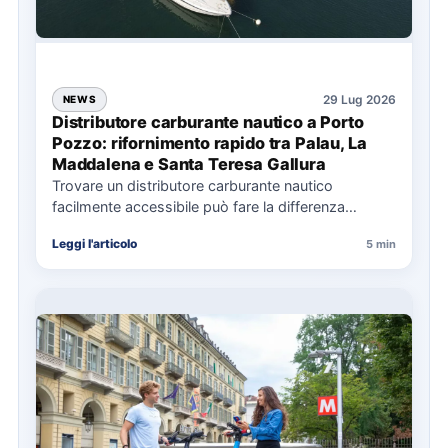
29 Lug 2026
NEWS
Distributore carburante nautico a Porto
Pozzo: rifornimento rapido tra Palau, La
Maddalena e Santa Teresa Gallura
Trovare un distributore carburante nautico
facilmente accessibile può fare la differenza
nell’organizzazione di una giornata in mare,
Leggi l'articolo
5 min
soprattutto…