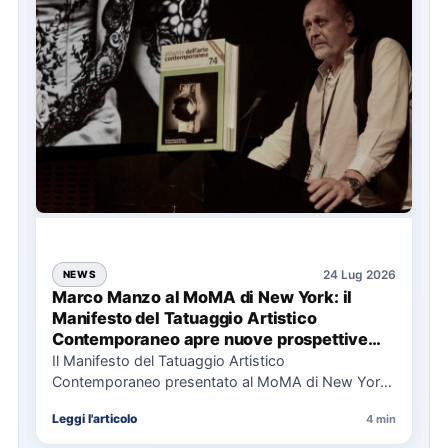
24 Lug 2026
NEWS
Marco Manzo al MoMA di New York: il
Manifesto del Tatuaggio Artistico
Contemporaneo apre nuove prospettive
per il collezionismo
Il Manifesto del Tatuaggio Artistico
Contemporaneo presentato al MoMA di New York
La presentazione del Manifesto del Tatuaggio…
Leggi l'articolo
4 min