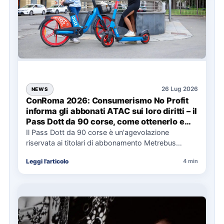
26 Lug 2026
NEWS
ConRoma 2026: Consumerismo No Profit
informa gli abbonati ATAC sui loro diritti – il
Pass Dott da 90 corse, come ottenerlo e
cosa spetta in caso di disservizi
Il Pass Dott da 90 corse è un'agevolazione
riservata ai titolari di abbonamento Metrebus
annuale ATAC e rappresenta…
Leggi l'articolo
4 min