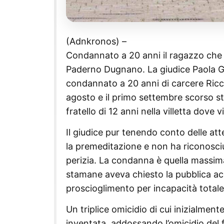
(Adnkronos) –
Condannato a 20 anni il ragazzo che 
Paderno Dugnano. La giudice Paola Gh
condannato a 20 anni di carcere Riccar
agosto e il primo settembre scorso ste
fratello di 12 anni nella villetta dove 
Il giudice pur tenendo conto delle att
la premeditazione e non ha riconosciut
perizia. La condanna è quella massima
stamane aveva chiesto la pubblica acc
proscioglimento per incapacità totale
Un triplice omicidio di cui inizialmen
inventata, addossando l’omicidio del 