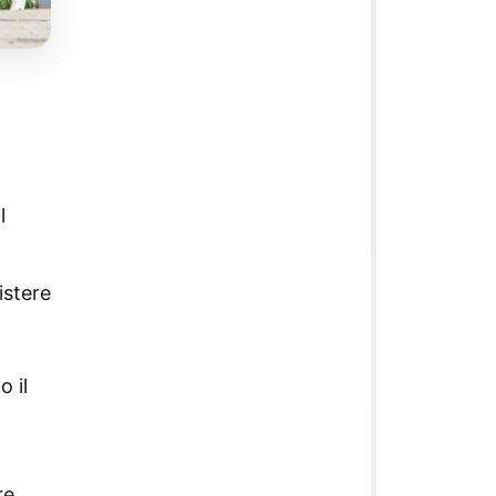
1
l
istere
 il
re