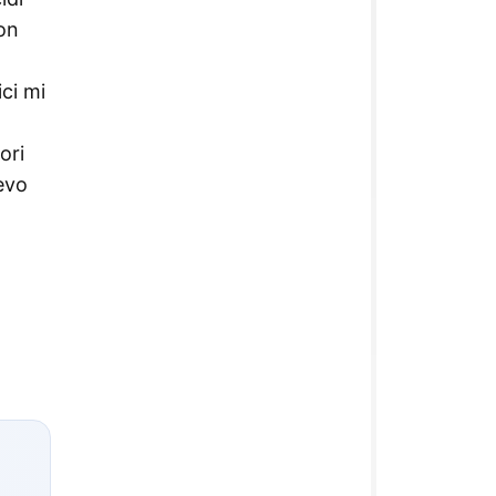
con
ci mi
ori
evo