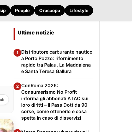
sip
People
Oroscopo
Lifestyle
Ultime notizie
Distributore carburante nautico
1
a Porto Pozzo: rifornimento
rapido tra Palau, La Maddalena
e Santa Teresa Gallura
ConRoma 2026:
2
Consumerismo No Profit
informa gli abbonati ATAC sui
idi
loro diritti – il Pass Dott da 90
corse, come ottenerlo e cosa
spetta in caso di disservizi
Marco Bassano: vivere dove il