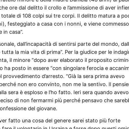
he ore dal delitto il crollo e l’ammissione di aver infie
n totale di 108 colpi sui tre corpi. Il delitto matura a p
i), festeggiato a casa con i nonni, e viene commess
 in casa”.
nale, dall’incapacità di sentirsi parte del mondo, dal
tutta la mia vita di prima”. Per la giudice per le indagi
nta, il minore “dopo aver elaborato il proposito crimi
o ha posto in essere “con singolare ferocia e accani
nel provvedimento d’arresto. “Già la sera prima avevo
 perché non ero convinto, non me la sentivo. Il pensie
alla sera è esploso e l’ho fatto. Ieri sera quando avevo
ho deciso di non fermarmi più perché pensavo che sare
confessione del giovane.
er fatto una cosa del genere sarei stato più forte
to fare il volontario in Ucraina e forse dopo questi omic