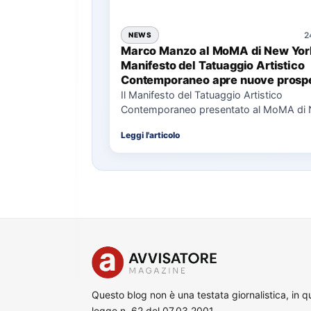
2
NEWS
Marco Manzo al MoMA di New York
Manifesto del Tatuaggio Artistico
Contemporaneo apre nuove prospe
per il collezionismo
Il Manifesto del Tatuaggio Artistico
Contemporaneo presentato al MoMA di
La presentazione del Manifesto del Tat
Leggi l'articolo
Questo blog non è una testata giornalistica, in 
legge n. 62 del 07.03.2001.