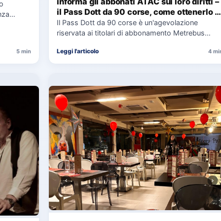
informa gli abbonati ATAC sui loro diritti –
co
il Pass Dott da 90 corse, come ottenerlo e
nza
cosa spetta in caso di disservizi
Il Pass Dott da 90 corse è un'agevolazione
e,
riservata ai titolari di abbonamento Metrebus
annuale ATAC e rappresenta…
Leggi l'articolo
5 min
4 mi