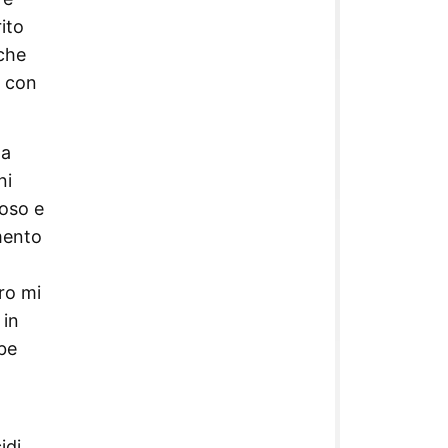
rito
oche
o con
la
ni
noso e
mento
ro mi
 in
bbe
idi