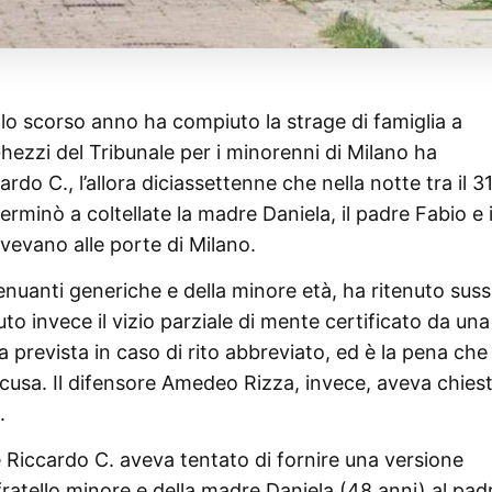
lo scorso anno ha compiuto la strage di famiglia a
ezzi del Tribunale per i minorenni di Milano ha
do C., l’allora diciassettenne che nella notte tra il 3
rminò a coltellate la madre Daniela, il padre Fabio e i
vivevano alle porte di Milano.
enuanti generiche e della minore età, ha ritenuto suss
o invece il vizio parziale di mente certificato da una
 prevista in caso di rito abbreviato, ed è la pena che
usa. Il difensore Amedeo Rizza, invece, aveva chiesto
.
te Riccardo C. aveva tentato di fornire una versione
fratello minore e della madre Daniela (48 anni) al pad