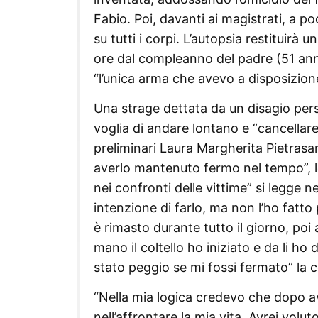
Fabio. Poi, davanti ai magistrati, a poc
su tutti i corpi. L’autopsia restituirà u
ore dal compleanno del padre (51 ann
“l’unica arma che avevo a disposizione
Una strage dettata da un disagio perso
voglia di andare lontano e “cancellare 
preliminari Laura Margherita Pietrasa
averlo mantenuto fermo nel tempo”, l
nei confronti delle vittime” si legge 
intenzione di farlo, ma non l’ho fatto
è rimasto durante tutto il giorno, poi 
mano il coltello ho iniziato e da li 
stato peggio se mi fossi fermato” la 
“Nella mia logica credevo che dopo av
nell’affrontare la mia vita. Avrei volu