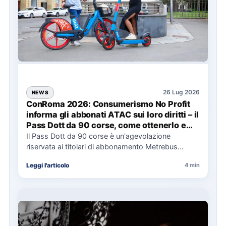
26 Lug 2026
NEWS
ConRoma 2026: Consumerismo No Profit
informa gli abbonati ATAC sui loro diritti – il
Pass Dott da 90 corse, come ottenerlo e
cosa spetta in caso di disservizi
Il Pass Dott da 90 corse è un'agevolazione
riservata ai titolari di abbonamento Metrebus
annuale ATAC e rappresenta…
Leggi l'articolo
4 min