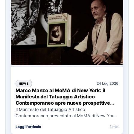
24 Lug 2026
NEWS
Marco Manzo al MoMA di New York: il
Manifesto del Tatuaggio Artistico
Contemporaneo apre nuove prospettive
per il collezionismo
Il Manifesto del Tatuaggio Artistico
Contemporaneo presentato al MoMA di New York
La presentazione del Manifesto del Tatuaggio…
Leggi l'articolo
4 min