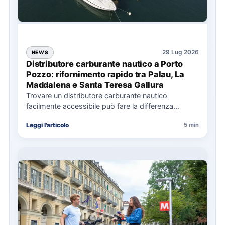
29 Lug 2026
NEWS
Distributore carburante nautico a Porto
Pozzo: rifornimento rapido tra Palau, La
Maddalena e Santa Teresa Gallura
Trovare un distributore carburante nautico
facilmente accessibile può fare la differenza
nell’organizzazione di una giornata in mare,
Leggi l'articolo
5 min
soprattutto…