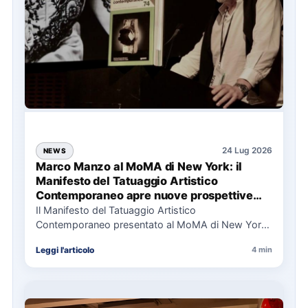
24 Lug 2026
NEWS
Marco Manzo al MoMA di New York: il
Manifesto del Tatuaggio Artistico
Contemporaneo apre nuove prospettive
per il collezionismo
Il Manifesto del Tatuaggio Artistico
Contemporaneo presentato al MoMA di New York
La presentazione del Manifesto del Tatuaggio…
Leggi l'articolo
4 min