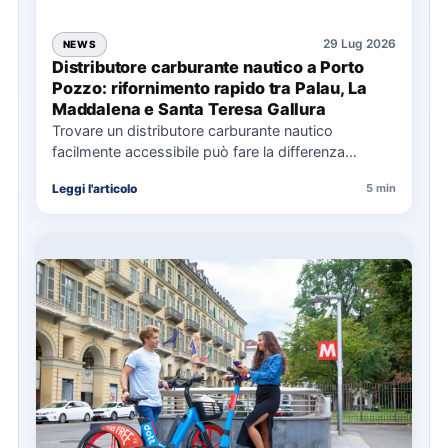
29 Lug 2026
NEWS
Distributore carburante nautico a Porto
Pozzo: rifornimento rapido tra Palau, La
Maddalena e Santa Teresa Gallura
Trovare un distributore carburante nautico
facilmente accessibile può fare la differenza
nell’organizzazione di una giornata in mare,
Leggi l'articolo
5 min
soprattutto…