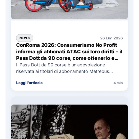
26 Lug 2026
NEWS
ConRoma 2026: Consumerismo No Profit
informa gli abbonati ATAC sui loro diritti – il
Pass Dott da 90 corse, come ottenerlo e
cosa spetta in caso di disservizi
Il Pass Dott da 90 corse è un'agevolazione
riservata ai titolari di abbonamento Metrebus
annuale ATAC e rappresenta…
Leggi l'articolo
4 min