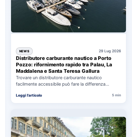
29 Lug 2026
NEWS
Distributore carburante nautico a Porto
Pozzo: rifornimento rapido tra Palau, La
Maddalena e Santa Teresa Gallura
Trovare un distributore carburante nautico
facilmente accessibile può fare la differenza
nell’organizzazione di una giornata in mare,
Leggi l'articolo
5 min
soprattutto…