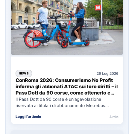
26 Lug 2026
NEWS
ConRoma 2026: Consumerismo No Profit
informa gli abbonati ATAC sui loro diritti – il
Pass Dott da 90 corse, come ottenerlo e
cosa spetta in caso di disservizi
Il Pass Dott da 90 corse è un'agevolazione
riservata ai titolari di abbonamento Metrebus
annuale ATAC e rappresenta…
Leggi l'articolo
4 min