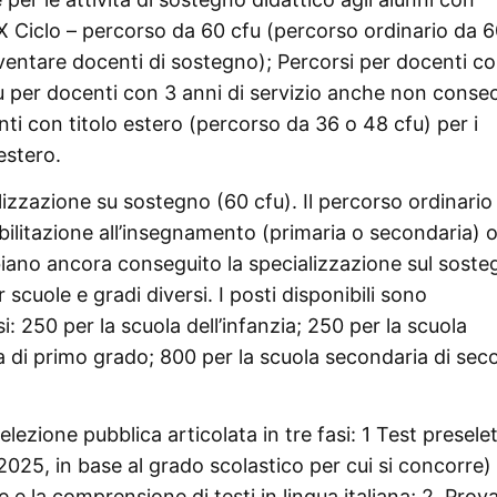
ti: X Ciclo – percorso da 60 cfu (percorso ordinario da 
diventare docenti di sostegno); Percorsi per docenti c
u per docenti con 3 anni di servizio anche non consec
enti con titolo estero (percorso da 36 o 48 cfu) per i
estero.
lizzazione su sostegno (60 cfu). Il percorso ordinario
abilitazione all’insegnamento (primaria o secondaria) 
biano ancora conseguito la specializzazione sul soste
scuole e gradi diversi. I posti disponibili sono
 250 per la scuola dell’infanzia; 250 per la scuola
a di primo grado; 800 per la scuola secondaria di se
ezione pubblica articolata in tre fasi: 1 Test presele
o 2025, in base al grado scolastico per cui si concorre) 
 e la comprensione di testi in lingua italiana; 2. Prov