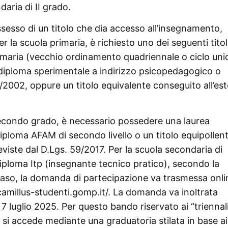
daria di II grado.
ossesso di un titolo che dia accesso all’insegnamento,
r la scuola primaria, è richiesto uno dei seguenti titol
rimaria (vecchio ordinamento quadriennale o ciclo uni
diploma sperimentale a indirizzo psicopedagogico o
01/2002, oppure un titolo equivalente conseguito all’es
secondo grado, è necessario possedere una laurea
iploma AFAM di secondo livello o un titolo equipollent
viste dal D.Lgs. 59/2017. Per la scuola secondaria di
ploma Itp (insegnante tecnico pratico), secondo la
aso, la domanda di partecipazione va trasmessa onli
camillus-studenti.gomp.it/. La domanda va inoltrata
7 luglio 2025. Per questo bando riservato ai “triennali
si accede mediante una graduatoria stilata in base ai t