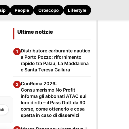
sip
People
Oroscopo
Lifestyle
Ultime notizie
Distributore carburante nautico
1
a Porto Pozzo: rifornimento
rapido tra Palau, La Maddalena
e Santa Teresa Gallura
ConRoma 2026:
2
Consumerismo No Profit
informa gli abbonati ATAC sui
loro diritti – il Pass Dott da 90
corse, come ottenerlo e cosa
idi
spetta in caso di disservizi
Marco Bassano: vivere dove il