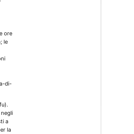
e ore
; le
oni
a-di-
fu).
 negli
ti a
er la