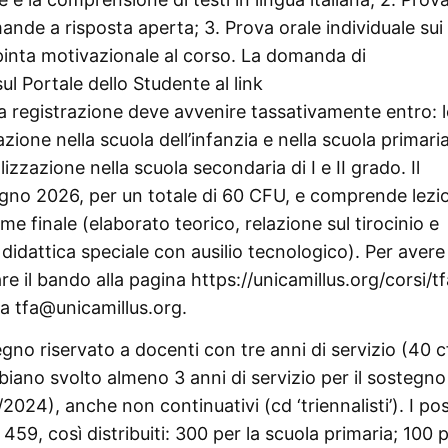
mande a risposta aperta; 3. Prova orale individuale sui
 spinta motivazionale al corso. La domanda di
ul Portale dello Studente al link
La registrazione deve avvenire tassativamente entro: l
zione nella scuola dell’infanzia e nella scuola primaria
lizzazione nella scuola secondaria di I e II grado. Il
ugno 2026, per un totale di 60 CFU, e comprende lezi
ame finale (elaborato teorico, relazione sul tirocinio e
 didattica speciale con ausilio tecnologico). Per avere
re il bando alla pagina https://unicamillus.org/corsi/tf
 a tfa@unicamillus.org.
gno riservato a docenti con tre anni di servizio (40 c
biano svolto almeno 3 anni di servizio per il sostegno
024), anche non continuativi (cd ‘triennalisti’). I pos
9, così distribuiti: 300 per la scuola primaria; 100 p