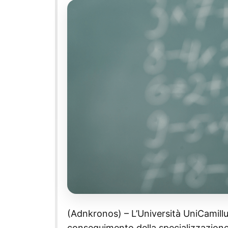
(Adnkronos) – L’Università UniCamillus 
conseguimento della specializzazione p