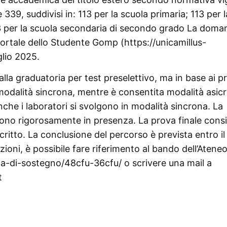
 è 339, suddivisi in: 113 per la scuola primaria; 113 per l
3 per la scuola secondaria di secondo grado La doma
 Portale dello Studente Gomp (https://unicamillus-
glio 2025.
la graduatoria per test preselettivo, ma in base ai pr
in modalità sincrona, mentre è consentita modalità asic
Anche i laboratori si svolgono in modalità sincrona. La
sono rigorosamente in presenza. La prova finale consi
ritto. La conclusione del percorso è prevista entro il
ni, è possibile fare riferimento al bando dell’Ateneo,
tfa-di-sostegno/48cfu-36cfu/ o scrivere una mail a
t