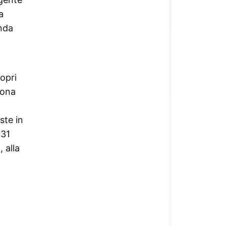
a
nda
opri
rona
ste in
 31
 alla