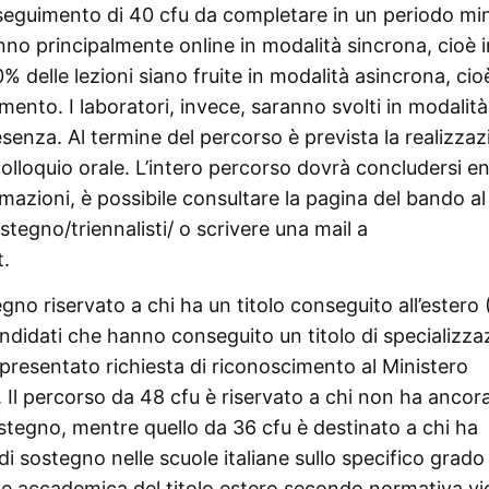
onseguimento di 40 cfu da completare in un periodo m
anno principalmente online in modalità sincrona, cioè i
% delle lezioni siano fruite in modalità asincrona, cio
omento. I laboratori, invece, saranno svolti in modalità
esenza. Al termine del percorso è prevista la realizza
colloquio orale. L’intero percorso dovrà concludersi ent
azioni, è possibile consultare la pagina del bando al 
stegno/triennalisti/ o scrivere una mail a
.
gno riservato a chi ha un titolo conseguito all’estero 
ndidati che hanno conseguito un titolo di specializza
 presentato richiesta di riconoscimento al Ministero
4. Il percorso da 48 cfu è riservato a chi non ha ancor
 sostegno, mentre quello da 36 cfu è destinato a chi ha
 sostegno nelle scuole italiane sullo specifico grado 
ione accademica del titolo estero secondo normativa v