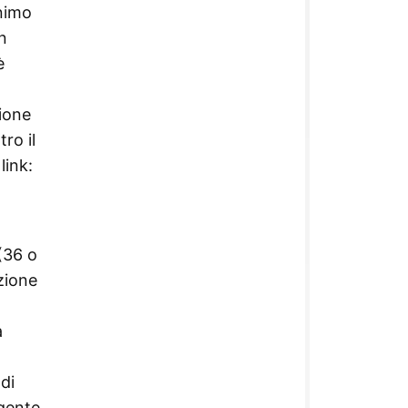
inimo
n
è
zione
ro il
link:
(36 o
zione
a
di
igente