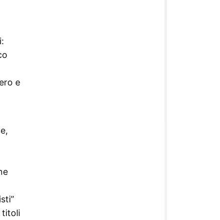
i:
co
tero e
e,
ne
sti”
itoli