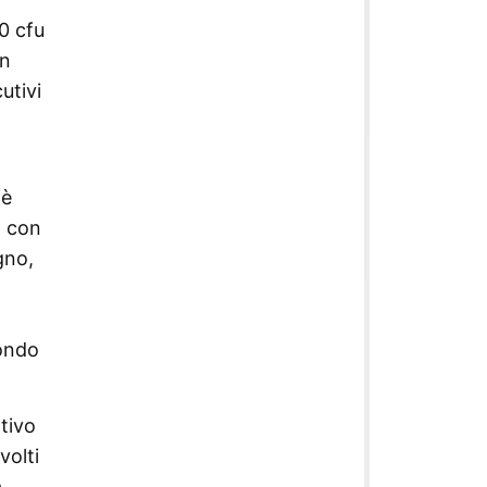
60 cfu
on
utivi
 è
o con
gno,
condo
ttivo
volti
a