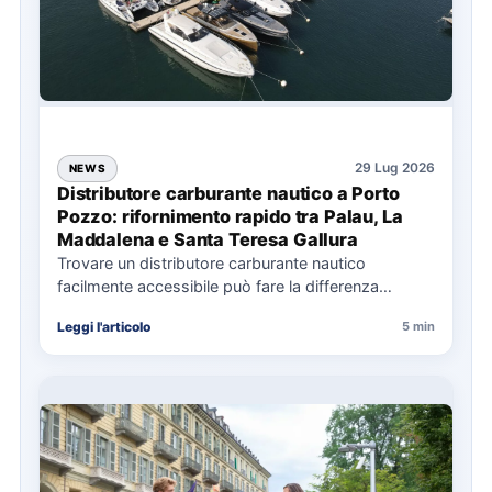
29 Lug 2026
NEWS
Distributore carburante nautico a Porto
Pozzo: rifornimento rapido tra Palau, La
Maddalena e Santa Teresa Gallura
Trovare un distributore carburante nautico
facilmente accessibile può fare la differenza
nell’organizzazione di una giornata in mare,
Leggi l'articolo
5 min
soprattutto…