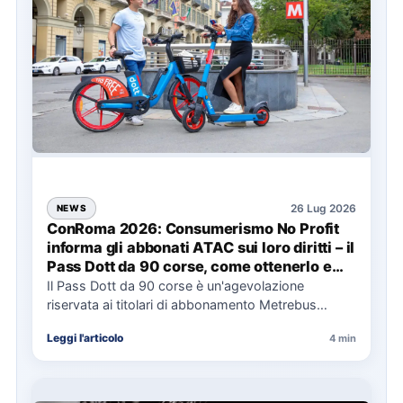
26 Lug 2026
NEWS
ConRoma 2026: Consumerismo No Profit
informa gli abbonati ATAC sui loro diritti – il
Pass Dott da 90 corse, come ottenerlo e
cosa spetta in caso di disservizi
Il Pass Dott da 90 corse è un'agevolazione
riservata ai titolari di abbonamento Metrebus
annuale ATAC e rappresenta…
Leggi l'articolo
4 min