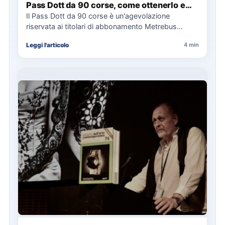
Pass Dott da 90 corse, come ottenerlo e
cosa spetta in caso di disservizi
Il Pass Dott da 90 corse è un'agevolazione
riservata ai titolari di abbonamento Metrebus
annuale ATAC e rappresenta…
Leggi l'articolo
4 min