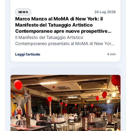
24 Lug 2026
NEWS
Marco Manzo al MoMA di New York: il
Manifesto del Tatuaggio Artistico
Contemporaneo apre nuove prospettive
per il collezionismo
Il Manifesto del Tatuaggio Artistico
Contemporaneo presentato al MoMA di New York
La presentazione del Manifesto del Tatuaggio…
Leggi l'articolo
4 min