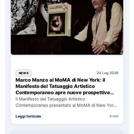
24 Lug 2026
NEWS
Marco Manzo al MoMA di New York: il
Manifesto del Tatuaggio Artistico
Contemporaneo apre nuove prospettive
per il collezionismo
Il Manifesto del Tatuaggio Artistico
Contemporaneo presentato al MoMA di New York
La presentazione del Manifesto del Tatuaggio…
Leggi l'articolo
4 min