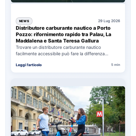
29 Lug 2026
NEWS
Distributore carburante nautico a Porto
Pozzo: rifornimento rapido tra Palau, La
Maddalena e Santa Teresa Gallura
Trovare un distributore carburante nautico
facilmente accessibile può fare la differenza
nell’organizzazione di una giornata in mare,
Leggi l'articolo
5 min
soprattutto…