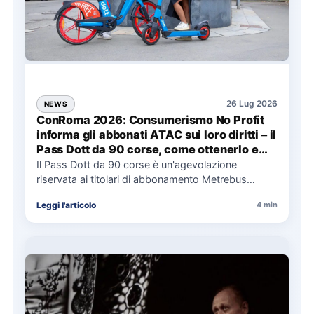
26 Lug 2026
NEWS
ConRoma 2026: Consumerismo No Profit
informa gli abbonati ATAC sui loro diritti – il
Pass Dott da 90 corse, come ottenerlo e
cosa spetta in caso di disservizi
Il Pass Dott da 90 corse è un'agevolazione
riservata ai titolari di abbonamento Metrebus
annuale ATAC e rappresenta…
Leggi l'articolo
4 min