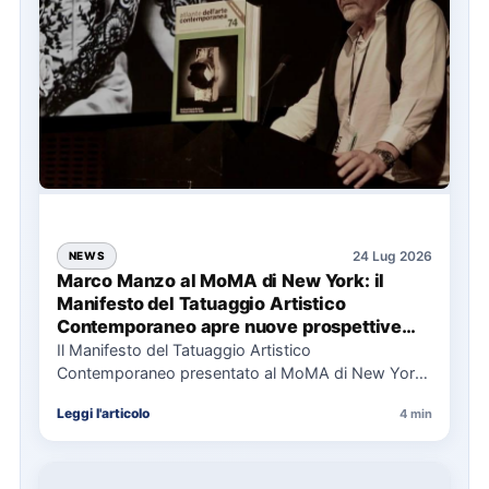
24 Lug 2026
NEWS
Marco Manzo al MoMA di New York: il
Manifesto del Tatuaggio Artistico
Contemporaneo apre nuove prospettive
per il collezionismo
Il Manifesto del Tatuaggio Artistico
Contemporaneo presentato al MoMA di New York
La presentazione del Manifesto del Tatuaggio…
Leggi l'articolo
4 min