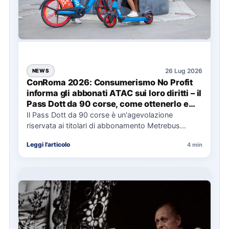
26 Lug 2026
NEWS
ConRoma 2026: Consumerismo No Profit
informa gli abbonati ATAC sui loro diritti – il
Pass Dott da 90 corse, come ottenerlo e
cosa spetta in caso di disservizi
Il Pass Dott da 90 corse è un'agevolazione
riservata ai titolari di abbonamento Metrebus
annuale ATAC e rappresenta…
Leggi l'articolo
4 min