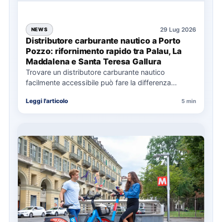
29 Lug 2026
NEWS
Distributore carburante nautico a Porto
Pozzo: rifornimento rapido tra Palau, La
Maddalena e Santa Teresa Gallura
Trovare un distributore carburante nautico
facilmente accessibile può fare la differenza
nell’organizzazione di una giornata in mare,
Leggi l'articolo
5 min
soprattutto…