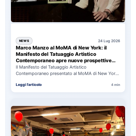
24 Lug 2026
NEWS
Marco Manzo al MoMA di New York: il
Manifesto del Tatuaggio Artistico
Contemporaneo apre nuove prospettive
per il collezionismo
Il Manifesto del Tatuaggio Artistico
Contemporaneo presentato al MoMA di New York
La presentazione del Manifesto del Tatuaggio…
Leggi l'articolo
4 min