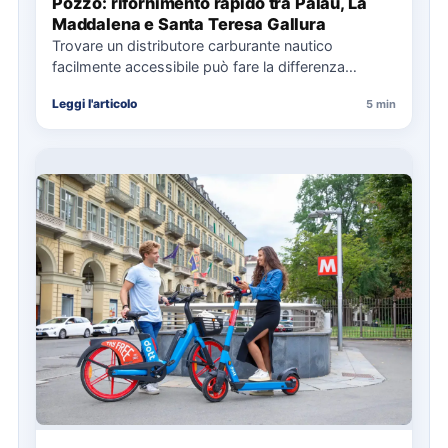
Pozzo: rifornimento rapido tra Palau, La
Maddalena e Santa Teresa Gallura
Trovare un distributore carburante nautico
facilmente accessibile può fare la differenza
nell’organizzazione di una giornata in mare,
Leggi l'articolo
5 min
soprattutto…