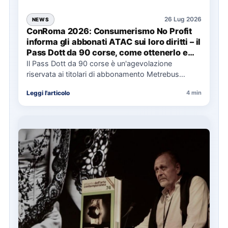
26 Lug 2026
NEWS
ConRoma 2026: Consumerismo No Profit
informa gli abbonati ATAC sui loro diritti – il
Pass Dott da 90 corse, come ottenerlo e
cosa spetta in caso di disservizi
Il Pass Dott da 90 corse è un'agevolazione
riservata ai titolari di abbonamento Metrebus
annuale ATAC e rappresenta…
Leggi l'articolo
4 min