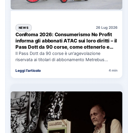
26 Lug 2026
NEWS
ConRoma 2026: Consumerismo No Profit
informa gli abbonati ATAC sui loro diritti – il
Pass Dott da 90 corse, come ottenerlo e
cosa spetta in caso di disservizi
Il Pass Dott da 90 corse è un'agevolazione
riservata ai titolari di abbonamento Metrebus
annuale ATAC e rappresenta…
Leggi l'articolo
4 min