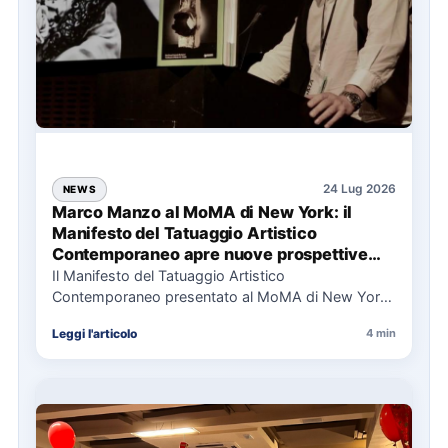
24 Lug 2026
NEWS
Marco Manzo al MoMA di New York: il
Manifesto del Tatuaggio Artistico
Contemporaneo apre nuove prospettive
per il collezionismo
Il Manifesto del Tatuaggio Artistico
Contemporaneo presentato al MoMA di New York
La presentazione del Manifesto del Tatuaggio…
Leggi l'articolo
4 min