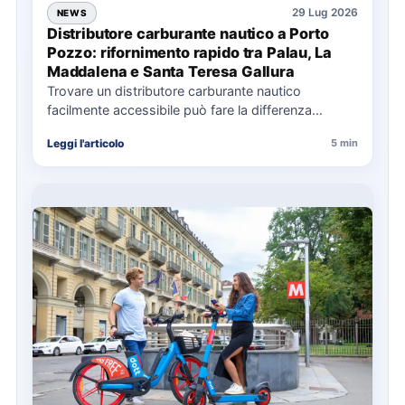
29 Lug 2026
NEWS
Distributore carburante nautico a Porto
Pozzo: rifornimento rapido tra Palau, La
Maddalena e Santa Teresa Gallura
Trovare un distributore carburante nautico
facilmente accessibile può fare la differenza
nell’organizzazione di una giornata in mare,
Leggi l'articolo
5 min
soprattutto…