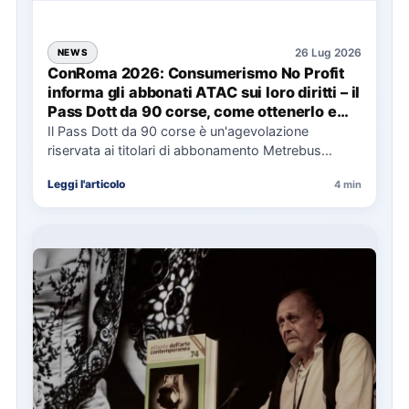
26 Lug 2026
NEWS
ConRoma 2026: Consumerismo No Profit
informa gli abbonati ATAC sui loro diritti – il
Pass Dott da 90 corse, come ottenerlo e
cosa spetta in caso di disservizi
Il Pass Dott da 90 corse è un'agevolazione
riservata ai titolari di abbonamento Metrebus
annuale ATAC e rappresenta…
Leggi l'articolo
4 min