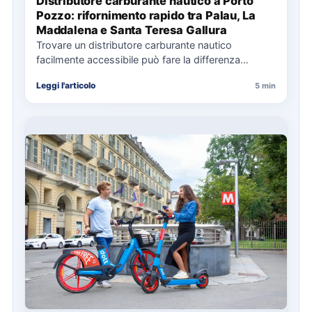
Distributore carburante nautico a Porto
Pozzo: rifornimento rapido tra Palau, La
Maddalena e Santa Teresa Gallura
Trovare un distributore carburante nautico
facilmente accessibile può fare la differenza
nell’organizzazione di una giornata in mare,
Leggi l'articolo
5 min
soprattutto…