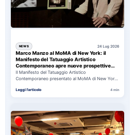
24 Lug 2026
NEWS
Marco Manzo al MoMA di New York: il
Manifesto del Tatuaggio Artistico
Contemporaneo apre nuove prospettive
per il collezionismo
Il Manifesto del Tatuaggio Artistico
Contemporaneo presentato al MoMA di New York
La presentazione del Manifesto del Tatuaggio…
Leggi l'articolo
4 min