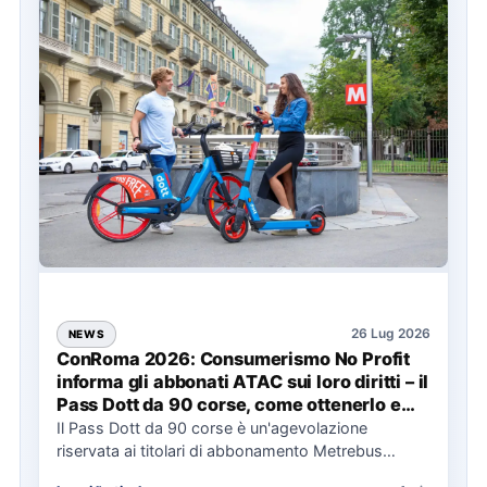
26 Lug 2026
NEWS
ConRoma 2026: Consumerismo No Profit
informa gli abbonati ATAC sui loro diritti – il
Pass Dott da 90 corse, come ottenerlo e
cosa spetta in caso di disservizi
Il Pass Dott da 90 corse è un'agevolazione
riservata ai titolari di abbonamento Metrebus
annuale ATAC e rappresenta…