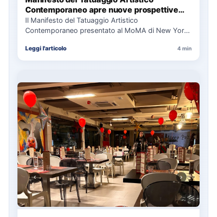
Contemporaneo apre nuove prospettive
per il collezionismo
Il Manifesto del Tatuaggio Artistico
Contemporaneo presentato al MoMA di New York
La presentazione del Manifesto del Tatuaggio…
Leggi l'articolo
4 min