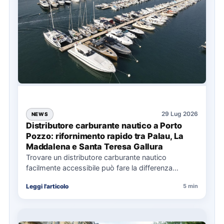
29 Lug 2026
NEWS
Distributore carburante nautico a Porto
Pozzo: rifornimento rapido tra Palau, La
Maddalena e Santa Teresa Gallura
Trovare un distributore carburante nautico
facilmente accessibile può fare la differenza
nell’organizzazione di una giornata in mare,
Leggi l'articolo
5 min
soprattutto…