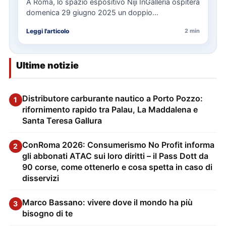
A Roma, lo spazio espositivo Niji InGalleria ospiterà
domenica 29 giugno 2025 un doppio
appuntamento con il bagno…
Leggi l'articolo
2 min
Ultime notizie
Distributore carburante nautico a Porto Pozzo:
1
rifornimento rapido tra Palau, La Maddalena e
Santa Teresa Gallura
ConRoma 2026: Consumerismo No Profit informa
2
gli abbonati ATAC sui loro diritti – il Pass Dott da
90 corse, come ottenerlo e cosa spetta in caso di
disservizi
Marco Bassano: vivere dove il mondo ha più
3
bisogno di te