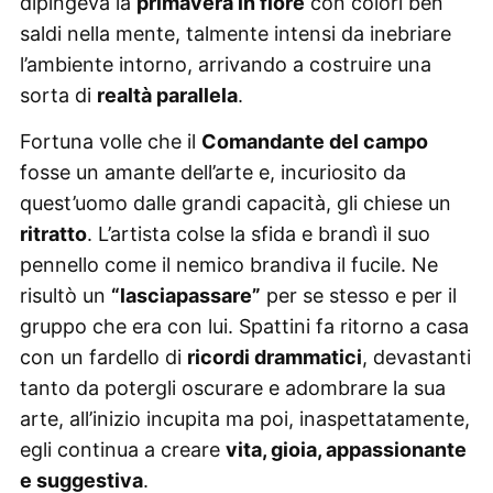
dipingeva la
primavera in fiore
con colori ben
saldi nella mente, talmente intensi da inebriare
l’ambiente intorno, arrivando a costruire una
sorta di
realtà parallela
.
Fortuna volle che il
Comandante del campo
fosse un amante dell’arte e, incuriosito da
quest’uomo dalle grandi capacità, gli chiese un
ritratto
. L’artista colse la sfida e brandì il suo
pennello come il nemico brandiva il fucile. Ne
risultò un
“lasciapassare”
per se stesso e per il
gruppo che era con lui. Spattini fa ritorno a casa
con un fardello di
ricordi drammatici
, devastanti
tanto da potergli oscurare e adombrare la sua
arte, all’inizio incupita ma poi, inaspettatamente,
egli continua a creare
vita, gioia, appassionante
e suggestiva
.