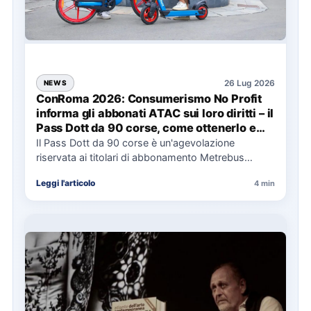
26 Lug 2026
NEWS
ConRoma 2026: Consumerismo No Profit
informa gli abbonati ATAC sui loro diritti – il
Pass Dott da 90 corse, come ottenerlo e
cosa spetta in caso di disservizi
Il Pass Dott da 90 corse è un'agevolazione
riservata ai titolari di abbonamento Metrebus
annuale ATAC e rappresenta…
Leggi l'articolo
4 min