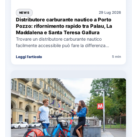
29 Lug 2026
NEWS
Distributore carburante nautico a Porto
Pozzo: rifornimento rapido tra Palau, La
Maddalena e Santa Teresa Gallura
Trovare un distributore carburante nautico
facilmente accessibile può fare la differenza
nell’organizzazione di una giornata in mare,
Leggi l'articolo
5 min
soprattutto…