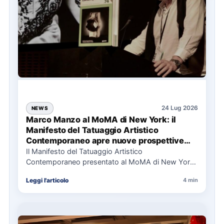
24 Lug 2026
NEWS
Marco Manzo al MoMA di New York: il
Manifesto del Tatuaggio Artistico
Contemporaneo apre nuove prospettive
per il collezionismo
Il Manifesto del Tatuaggio Artistico
Contemporaneo presentato al MoMA di New York
La presentazione del Manifesto del Tatuaggio…
Leggi l'articolo
4 min