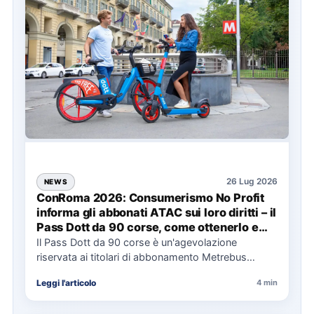
26 Lug 2026
NEWS
ConRoma 2026: Consumerismo No Profit
informa gli abbonati ATAC sui loro diritti – il
Pass Dott da 90 corse, come ottenerlo e
cosa spetta in caso di disservizi
Il Pass Dott da 90 corse è un'agevolazione
riservata ai titolari di abbonamento Metrebus
annuale ATAC e rappresenta…
Leggi l'articolo
4 min