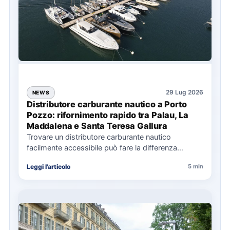
29 Lug 2026
NEWS
Distributore carburante nautico a Porto
Pozzo: rifornimento rapido tra Palau, La
Maddalena e Santa Teresa Gallura
Trovare un distributore carburante nautico
facilmente accessibile può fare la differenza
nell’organizzazione di una giornata in mare,
Leggi l'articolo
5 min
soprattutto…